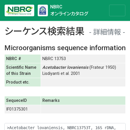
NBRC
オンラインカタログ
シーケンス検索結果
詳細情報
Microorganisms sequence information
NBRC #
NBRC 13753
Scientific Name
Acetobacter
lovaniensis
(Frateur 1950)
of this Strain
Lisdiyanti et al. 2001
Product etc.
SequeceID
Remarks
IF01375301