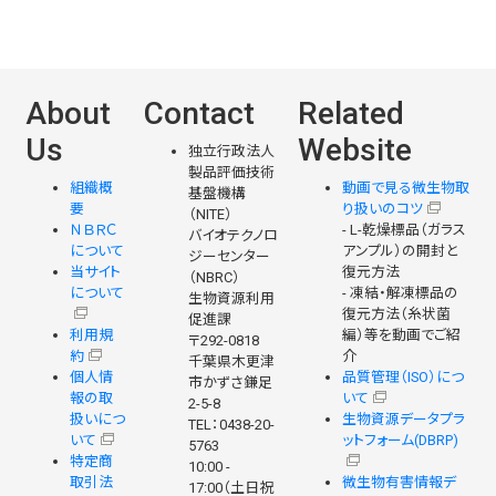
About
Contact
Related
Us
Website
独立行政法人
製品評価技術
組織概
動画で見る微生物取
基盤機構
要
り扱いのコツ
（NITE）
ＮＢＲＣ
- L-乾燥標品（ガラス
バイオテクノロ
について
アンプル）の開封と
ジーセンター
当サイト
復元方法
（NBRC）
について
- 凍結・解凍標品の
生物資源利用
復元方法（糸状菌
促進課
利用規
編）等を動画でご紹
〒292-0818
約
介
千葉県木更津
個人情
品質管理（ISO）につ
市かずさ鎌足
報の取
いて
2-5-8
扱いにつ
生物資源データプラ
TEL：0438-20-
いて
ットフォーム(DBRP)
5763
特定商
10:00 -
取引法
微生物有害情報デ
17:00（土日祝