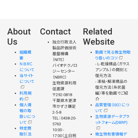
About
Contact
Related
Us
Website
独立行政法人
製品評価技術
組織概
動画で見る微生物取
基盤機構
要
り扱いのコツ
（NITE）
ＮＢＲＣ
- L-乾燥標品（ガラス
バイオテクノロ
について
アンプル）の開封と
ジーセンター
当サイト
復元方法
（NBRC）
について
- 凍結・解凍標品の
生物資源利用
復元方法（糸状菌
促進課
利用規
編）等を動画でご紹
〒292-0818
約
介
千葉県木更津
個人情
品質管理（ISO）につ
市かずさ鎌足
報の取
いて
2-5-8
扱いにつ
生物資源データプラ
TEL：0438-20-
いて
ットフォーム(DBRP)
5763
特定商
10:00 -
取引法
微生物有害情報デ
17:00（土日祝