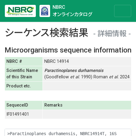
NBRC
オンラインカタログ
シーケンス検索結果
詳細情報
Microorganisms sequence information
NBRC #
NBRC 14914
Scientific Name
Paractinoplanes
durhamensis
of this Strain
(Goodfellow
et al.
1990) Roman
et al.
2024
Product etc.
SequeceID
Remarks
IF01491401