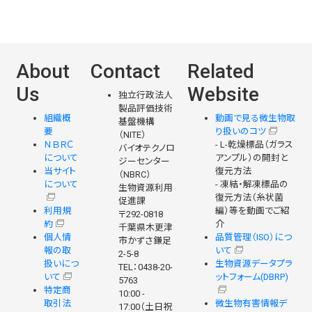
About
Contact
Related
Us
Website
独立行政法人
製品評価技術
組織概
動画で見る微生物取
基盤機構
要
り扱いのコツ
（NITE）
ＮＢＲＣ
- L-乾燥標品（ガラス
バイオテクノロ
について
アンプル）の開封と
ジーセンター
当サイト
復元方法
（NBRC）
について
- 凍結・解凍標品の
生物資源利用
復元方法（糸状菌
促進課
利用規
編）等を動画でご紹
〒292-0818
約
介
千葉県木更津
個人情
品質管理（ISO）につ
市かずさ鎌足
報の取
いて
2-5-8
扱いにつ
生物資源データプラ
TEL：0438-20-
いて
ットフォーム(DBRP)
5763
特定商
10:00 -
取引法
微生物有害情報デ
17:00（土日祝