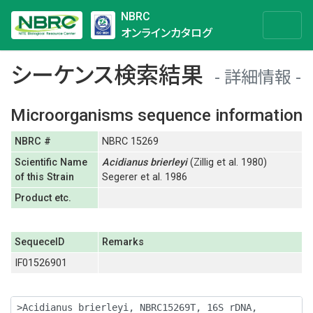
NBRC
オンラインカタログ
シーケンス検索結果
詳細情報
Microorganisms sequence information
NBRC #
NBRC 15269
Scientific Name
Acidianus
brierleyi
(Zillig et al. 1980)
of this Strain
Segerer et al. 1986
Product etc.
SequeceID
Remarks
IF01526901