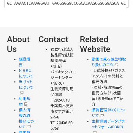
About
Contact
Related
Us
Website
独立行政法人
製品評価技術
組織概
動画で見る微生物取
基盤機構
要
り扱いのコツ
（NITE）
ＮＢＲＣ
- L-乾燥標品（ガラス
バイオテクノロ
について
アンプル）の開封と
ジーセンター
当サイト
復元方法
（NBRC）
について
- 凍結・解凍標品の
生物資源利用
復元方法（糸状菌
促進課
利用規
編）等を動画でご紹
〒292-0818
約
介
千葉県木更津
個人情
品質管理（ISO）につ
市かずさ鎌足
報の取
いて
2-5-8
扱いにつ
生物資源データプラ
TEL：0438-20-
いて
ットフォーム(DBRP)
5763
特定商