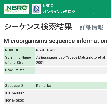
NBRC
オンラインカタログ
シーケンス検索結果
詳細情報
Microorganisms sequence information
NBRC #
NBRC 16408
Scientific Name
Actinoplanes
capillaceus
Matsumoto et al.
of this Strain
2001
Product etc.
SequeceID
Remarks
IF01640802
IF01640803