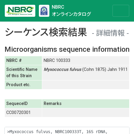
NBRC
オンラインカタログ
シーケンス検索結果
詳細情報
Microorganisms sequence information
NBRC #
NBRC 100333
Scientific Name
Myxococcus
fulvus
(Cohn 1875) Jahn 1911
of this Strain
Product etc.
SequeceID
Remarks
CC00720301