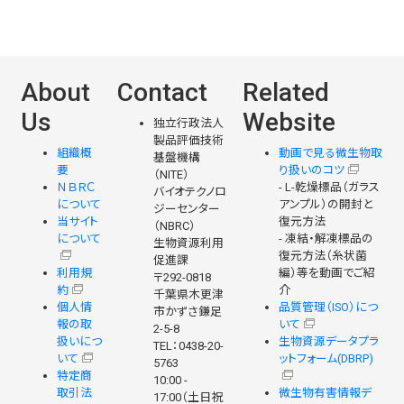
About
Contact
Related
Us
Website
独立行政法人
製品評価技術
組織概
動画で見る微生物取
基盤機構
要
り扱いのコツ
（NITE）
ＮＢＲＣ
- L-乾燥標品（ガラス
バイオテクノロ
について
アンプル）の開封と
ジーセンター
当サイト
復元方法
（NBRC）
について
- 凍結・解凍標品の
生物資源利用
復元方法（糸状菌
促進課
利用規
編）等を動画でご紹
〒292-0818
約
介
千葉県木更津
個人情
品質管理（ISO）につ
市かずさ鎌足
報の取
いて
2-5-8
扱いにつ
生物資源データプラ
TEL：0438-20-
いて
ットフォーム(DBRP)
5763
特定商
10:00 -
取引法
微生物有害情報デ
17:00（土日祝