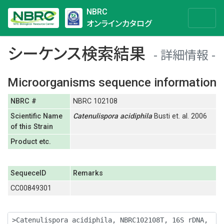
NBRC
オンラインカタログ
シーケンス検索結果
詳細情報
Microorganisms sequence information
NBRC #
NBRC 102108
Scientific Name
Catenulispora
acidiphila
Busti et. al. 2006
of this Strain
Product etc.
SequeceID
Remarks
CC00849301