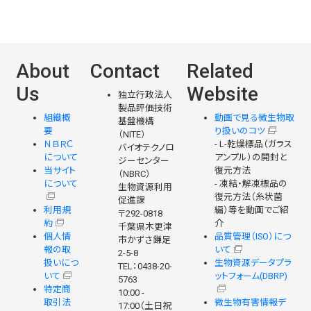
About
Contact
Related
Us
Website
独立行政法人
製品評価技術
組織概
動画で見る微生物取
基盤機構
要
り扱いのコツ
（NITE）
ＮＢＲＣ
- L-乾燥標品（ガラス
バイオテクノロ
について
アンプル）の開封と
ジーセンター
当サイト
復元方法
（NBRC）
について
- 凍結・解凍標品の
生物資源利用
復元方法（糸状菌
促進課
利用規
編）等を動画でご紹
〒292-0818
約
介
千葉県木更津
個人情
品質管理（ISO）につ
市かずさ鎌足
報の取
いて
2-5-8
扱いにつ
生物資源データプラ
TEL：0438-20-
いて
ットフォーム(DBRP)
5763
特定商
10:00 -
取引法
微生物有害情報デ
17:00（土日祝