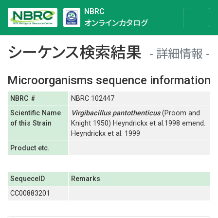
NBRC
オンラインカタログ
シーケンス検索結果
詳細情報
Microorganisms sequence information
NBRC #
NBRC 102447
Scientific Name
Virgibacillus
pantothenticus
(Proom and
of this Strain
Knight 1950) Heyndrickx et al.1998 emend.
Heyndrickx et al. 1999
Product etc.
SequeceID
Remarks
CC00883201