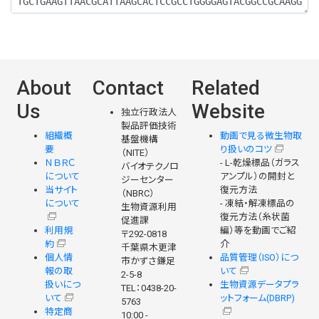
About
Contact
Related
Us
Website
独立行政法人
製品評価技術
組織概
動画で見る微生物取
基盤機構
要
り扱いのコツ
（NITE）
ＮＢＲＣ
- L-乾燥標品（ガラス
バイオテクノロ
について
アンプル）の開封と
ジーセンター
当サイト
復元方法
（NBRC）
について
- 凍結・解凍標品の
生物資源利用
復元方法（糸状菌
促進課
利用規
編）等を動画でご紹
〒292-0818
約
介
千葉県木更津
個人情
品質管理（ISO）につ
市かずさ鎌足
報の取
いて
2-5-8
扱いにつ
生物資源データプラ
TEL：0438-20-
いて
ットフォーム(DBRP)
5763
特定商
10:00 -