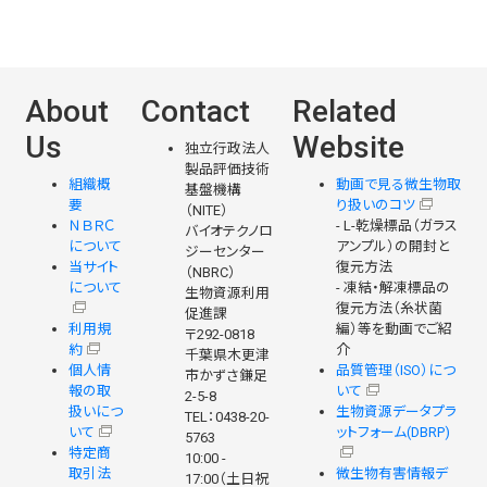
About
Contact
Related
Us
Website
独立行政法人
製品評価技術
組織概
動画で見る微生物取
基盤機構
要
り扱いのコツ
（NITE）
ＮＢＲＣ
- L-乾燥標品（ガラス
バイオテクノロ
について
アンプル）の開封と
ジーセンター
当サイト
復元方法
（NBRC）
について
- 凍結・解凍標品の
生物資源利用
復元方法（糸状菌
促進課
利用規
編）等を動画でご紹
〒292-0818
約
介
千葉県木更津
個人情
品質管理（ISO）につ
市かずさ鎌足
報の取
いて
2-5-8
扱いにつ
生物資源データプラ
TEL：0438-20-
いて
ットフォーム(DBRP)
5763
特定商
10:00 -
取引法
微生物有害情報デ
17:00（土日祝