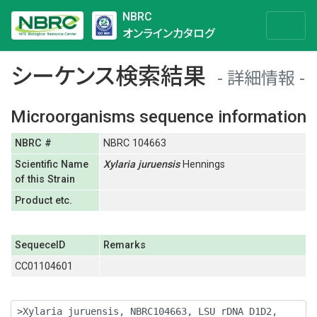
NBRC
オンラインカタログ
シーケンス検索結果
詳細情報
Microorganisms sequence information
NBRC #
NBRC 104663
Scientific Name
Xylaria
juruensis
Hennings
of this Strain
Product etc.
SequeceID
Remarks
CC01104601