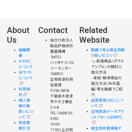
About
Contact
Related
Us
Website
独立行政法人
製品評価技術
組織概
動画で見る微生物取
基盤機構
要
り扱いのコツ
（NITE）
ＮＢＲＣ
- L-乾燥標品（ガラス
バイオテクノロ
について
アンプル）の開封と
ジーセンター
当サイト
復元方法
（NBRC）
について
- 凍結・解凍標品の
生物資源利用
復元方法（糸状菌
促進課
利用規
編）等を動画でご紹
〒292-0818
約
介
千葉県木更津
個人情
品質管理（ISO）につ
市かずさ鎌足
報の取
いて
2-5-8
扱いにつ
生物資源データプラ
TEL：0438-20-
いて
ットフォーム(DBRP)
5763
特定商
10:00 -
取引法
微生物有害情報デ
17:00（土日祝