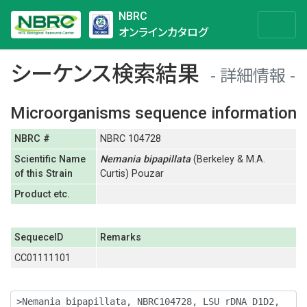
NBRC
オンラインカタログ
シーケンス検索結果
詳細情報
Microorganisms sequence information
NBRC #
NBRC 104728
Scientific Name
Nemania
bipapillata
(Berkeley & M.A.
of this Strain
Curtis) Pouzar
Product etc.
SequeceID
Remarks
CC01111101