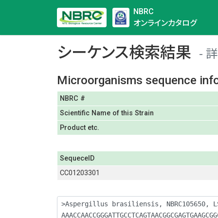
NBRC
オンラインカタログ
シーケンス検索結果
詳
Microorganisms sequence inf
NBRC #
Scientific Name of this Strain
Product etc.
SequeceID
CC01203301