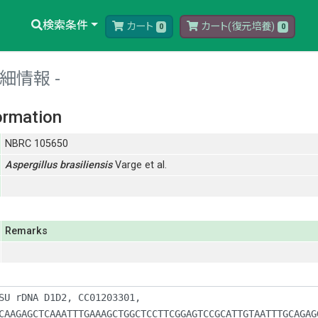
検索条件
カート
カート(復元培養)
0
0
細情報
ormation
NBRC 105650
Aspergillus
brasiliensis
Varge et al.
Remarks