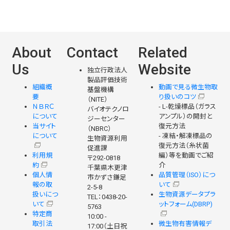
About
Contact
Related
Us
Website
独立行政法人
製品評価技術
組織概
動画で見る微生物取
基盤機構
要
り扱いのコツ
（NITE）
ＮＢＲＣ
- L-乾燥標品（ガラス
バイオテクノロ
について
アンプル）の開封と
ジーセンター
当サイト
復元方法
（NBRC）
について
- 凍結・解凍標品の
生物資源利用
復元方法（糸状菌
促進課
利用規
編）等を動画でご紹
〒292-0818
約
介
千葉県木更津
個人情
品質管理（ISO）につ
市かずさ鎌足
報の取
いて
2-5-8
扱いにつ
生物資源データプラ
TEL：0438-20-
いて
ットフォーム(DBRP)
5763
特定商
10:00 -
取引法
微生物有害情報デ
17:00（土日祝