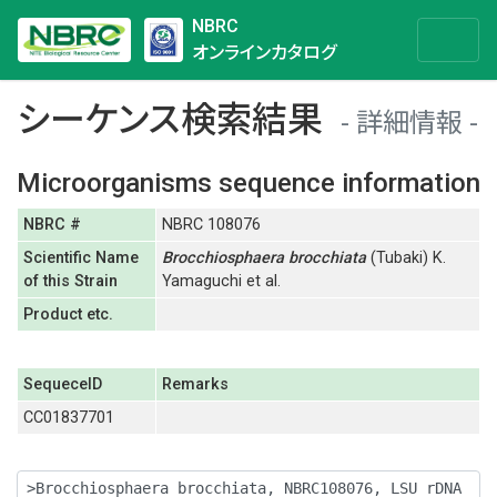
NBRC
オンラインカタログ
シーケンス検索結果
詳細情報
Microorganisms sequence information
NBRC #
NBRC 108076
Scientific Name
Brocchiosphaera
brocchiata
(Tubaki) K.
of this Strain
Yamaguchi et al.
Product etc.
SequeceID
Remarks
CC01837701