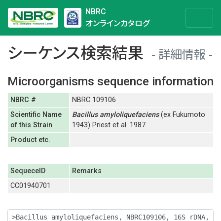
NBRC
オンラインカタログ
シーケンス検索結果
詳細情報
Microorganisms sequence information
NBRC #
NBRC 109106
Scientific Name
Bacillus
amyloliquefaciens
(ex Fukumoto
of this Strain
1943) Priest et al. 1987
Product etc.
SequeceID
Remarks
CC01940701