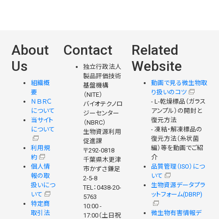
About
Contact
Related
Us
Website
独立行政法人
製品評価技術
組織概
動画で見る微生物取
基盤機構
要
り扱いのコツ
（NITE）
ＮＢＲＣ
- L-乾燥標品（ガラス
バイオテクノロ
について
アンプル）の開封と
ジーセンター
当サイト
復元方法
（NBRC）
について
- 凍結・解凍標品の
生物資源利用
復元方法（糸状菌
促進課
利用規
編）等を動画でご紹
〒292-0818
約
介
千葉県木更津
個人情
品質管理（ISO）につ
市かずさ鎌足
報の取
いて
2-5-8
扱いにつ
生物資源データプラ
TEL：0438-20-
いて
ットフォーム(DBRP)
5763
特定商
10:00 -
取引法
微生物有害情報デ
17:00（土日祝