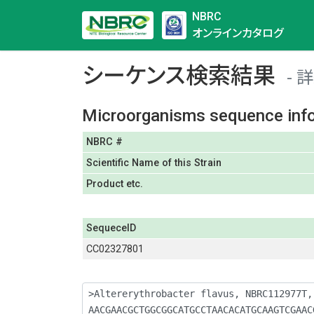
NBRC
オンラインカタログ
シーケンス検索結果
詳
Microorganisms sequence inf
NBRC #
Scientific Name of this Strain
Product etc.
SequeceID
CC02327801