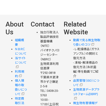
About
Contact
Related
Us
Website
独立行政法人
製品評価技術
組織概
動画で見る微生物取
基盤機構
要
り扱いのコツ
（NITE）
ＮＢＲＣ
- L-乾燥標品（ガラス
バイオテクノロ
について
アンプル）の開封と
ジーセンター
当サイト
復元方法
（NBRC）
について
- 凍結・解凍標品の
生物資源利用
復元方法（糸状菌
促進課
利用規
編）等を動画でご紹
〒292-0818
約
介
千葉県木更津
個人情
品質管理（ISO）につ
市かずさ鎌足
報の取
いて
2-5-8
扱いにつ
生物資源データプラ
TEL：0438-20-
いて
ットフォーム(DBRP)
5763
特定商
10:00 -
取引法
微生物有害情報デ
17:00（土日祝