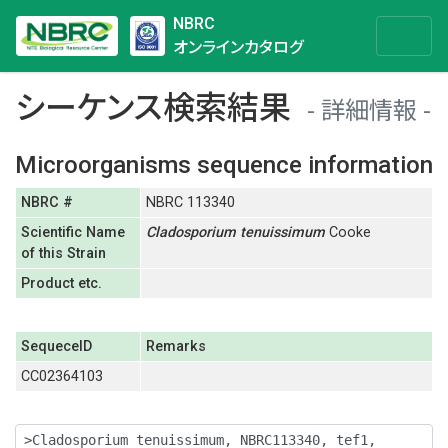
NBRC
オンラインカタログ
シーケンス検索結果
詳細情報
Microorganisms sequence information
NBRC #
NBRC 113340
Scientific Name
Cladosporium
tenuissimum
Cooke
of this Strain
Product etc.
SequeceID
Remarks
CC02364103