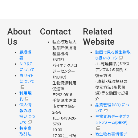
About
Contact
Related
Us
Website
独立行政法人
製品評価技術
組織概
動画で見る微生物取
基盤機構
要
り扱いのコツ
（NITE）
ＮＢＲＣ
- L-乾燥標品（ガラス
バイオテクノロ
について
アンプル）の開封と
ジーセンター
当サイト
復元方法
（NBRC）
について
- 凍結・解凍標品の
生物資源利用
復元方法（糸状菌
促進課
利用規
編）等を動画でご紹
〒292-0818
約
介
千葉県木更津
個人情
品質管理（ISO）につ
市かずさ鎌足
報の取
いて
2-5-8
扱いにつ
生物資源データプラ
TEL：0438-20-
いて
ットフォーム(DBRP)
5763
特定商
10:00 -
取引法
微生物有害情報デ
17:00（土日祝