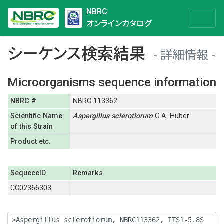
NBRC
オンラインカタログ
シーケンス検索結果
詳細情報
Microorganisms sequence information
NBRC #
NBRC 113362
Scientific Name
Aspergillus
sclerotiorum
G.A. Huber
of this Strain
Product etc.
SequeceID
Remarks
CC02366303