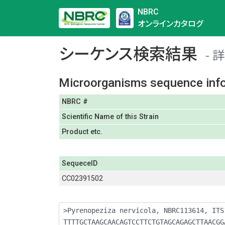
NBRC
オンラインカタログ
シーケンス検索結果
詳
Microorganisms sequence inf
NBRC #
Scientific Name of this Strain
Product etc.
SequeceID
CC02391502