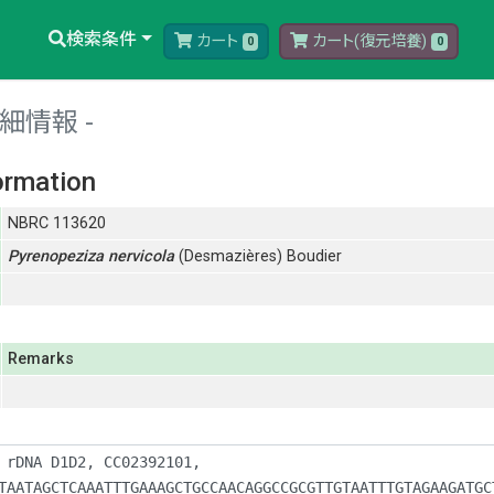
検索条件
カート
カート(復元培養)
0
0
細情報
ormation
NBRC 113620
Pyrenopeziza
nervicola
(Desmazières) Boudier
Remarks