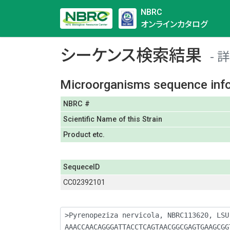
NBRC
オンラインカタログ
シーケンス検索結果
詳
Microorganisms sequence inf
NBRC #
Scientific Name of this Strain
Product etc.
SequeceID
CC02392101