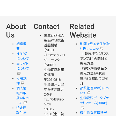
About
Contact
Related
Us
Website
独立行政法人
製品評価技術
組織概
動画で見る微生物取
基盤機構
要
り扱いのコツ
（NITE）
ＮＢＲＣ
- L-乾燥標品（ガラス
バイオテクノロ
について
アンプル）の開封と
ジーセンター
当サイト
復元方法
（NBRC）
について
- 凍結・解凍標品の
生物資源利用
復元方法（糸状菌
促進課
利用規
編）等を動画でご紹
〒292-0818
約
介
千葉県木更津
個人情
品質管理（ISO）につ
市かずさ鎌足
報の取
いて
2-5-8
扱いにつ
生物資源データプラ
TEL：0438-20-
いて
ットフォーム(DBRP)
5763
特定商
10:00 -
取引法
微生物有害情報デ
17:00（土日祝