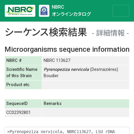
NBRC
オンラインカタログ
シーケンス検索結果
詳細情報
Microorganisms sequence information
NBRC #
NBRC 113627
Scientific Name
Pyrenopeziza
nervicola
(Desmazières)
of this Strain
Boudier
Product etc.
SequeceID
Remarks
CC02392801