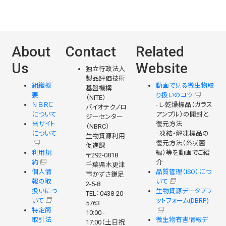
About
Contact
Related
Us
Website
独立行政法人
製品評価技術
組織概
動画で見る微生物取
基盤機構
要
り扱いのコツ
（NITE）
ＮＢＲＣ
- L-乾燥標品（ガラス
バイオテクノロ
について
アンプル）の開封と
ジーセンター
当サイト
復元方法
（NBRC）
について
- 凍結・解凍標品の
生物資源利用
復元方法（糸状菌
促進課
利用規
編）等を動画でご紹
〒292-0818
約
介
千葉県木更津
個人情
品質管理（ISO）につ
市かずさ鎌足
報の取
いて
2-5-8
扱いにつ
生物資源データプラ
TEL：0438-20-
いて
ットフォーム(DBRP)
5763
特定商
10:00 -
取引法
微生物有害情報デ
17:00（土日祝