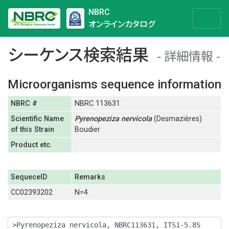
NBRC
オンラインカタログ
シーケンス検索結果
詳細情報
Microorganisms sequence information
NBRC #
NBRC 113631
Scientific Name
Pyrenopeziza
nervicola
(Desmazières)
of this Strain
Boudier
Product etc.
SequeceID
Remarks
CC02393202
N=4