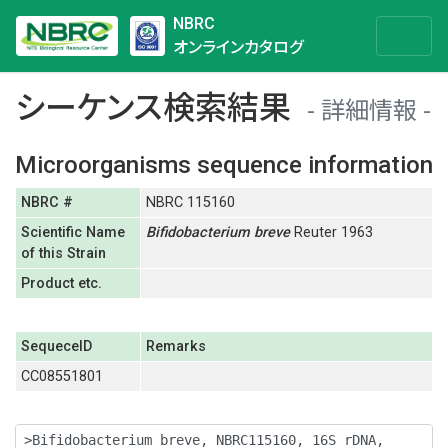
NBRC
オンラインカタログ
シーケンス検索結果
詳細情報
Microorganisms sequence information
NBRC #
NBRC 115160
Scientific Name
Bifidobacterium
breve
Reuter 1963
of this Strain
Product etc.
SequeceID
Remarks
CC08551801