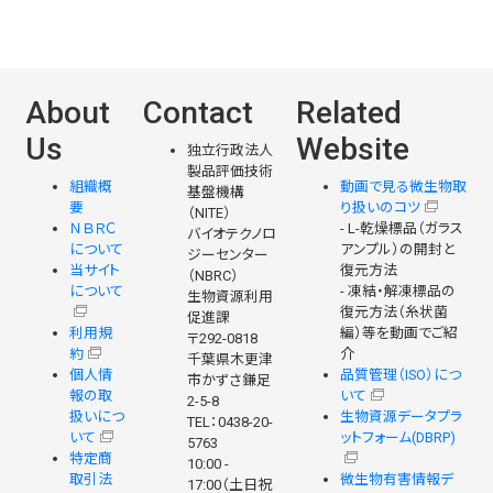
About
Contact
Related
Us
Website
独立行政法人
製品評価技術
組織概
動画で見る微生物取
基盤機構
要
り扱いのコツ
（NITE）
ＮＢＲＣ
- L-乾燥標品（ガラス
バイオテクノロ
について
アンプル）の開封と
ジーセンター
当サイト
復元方法
（NBRC）
について
- 凍結・解凍標品の
生物資源利用
復元方法（糸状菌
促進課
利用規
編）等を動画でご紹
〒292-0818
約
介
千葉県木更津
個人情
品質管理（ISO）につ
市かずさ鎌足
報の取
いて
2-5-8
扱いにつ
生物資源データプラ
TEL：0438-20-
いて
ットフォーム(DBRP)
5763
特定商
10:00 -
取引法
微生物有害情報デ
17:00（土日祝