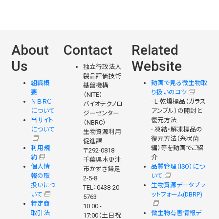
About
Contact
Related
Us
Website
独立行政法人
製品評価技術
組織概
動画で見る微生物取
基盤機構
要
り扱いのコツ
（NITE）
ＮＢＲＣ
- L-乾燥標品（ガラス
バイオテクノロ
について
アンプル）の開封と
ジーセンター
当サイト
復元方法
（NBRC）
について
- 凍結・解凍標品の
生物資源利用
復元方法（糸状菌
促進課
利用規
編）等を動画でご紹
〒292-0818
約
介
千葉県木更津
個人情
品質管理（ISO）につ
市かずさ鎌足
報の取
いて
2-5-8
扱いにつ
生物資源データプラ
TEL：0438-20-
いて
ットフォーム(DBRP)
5763
特定商
10:00 -
取引法
微生物有害情報デ
17:00（土日祝