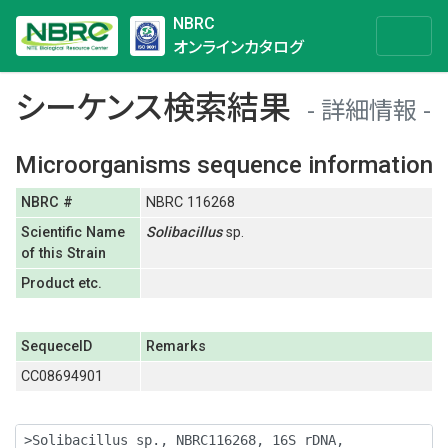
NBRC
オンラインカタログ
シーケンス検索結果
詳細情報
Microorganisms sequence information
NBRC #
NBRC 116268
Scientific Name
Solibacillus
sp.
of this Strain
Product etc.
SequeceID
Remarks
CC08694901