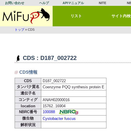
お問い合わせ
ヘルプ
APIマニュアル
NITE
N
リスト
サイト内検
トップ
» CDS
CDS : D187_002722
CDS情報
CDS
D187_002722
タンパク質名
Coenzyme PQQ synthesis protein E
遺伝子名
コンティグ
ANAH02000016
location
15762..16904
NBRC番号
100088
微生物
Cystobacter fuscus
解析状況