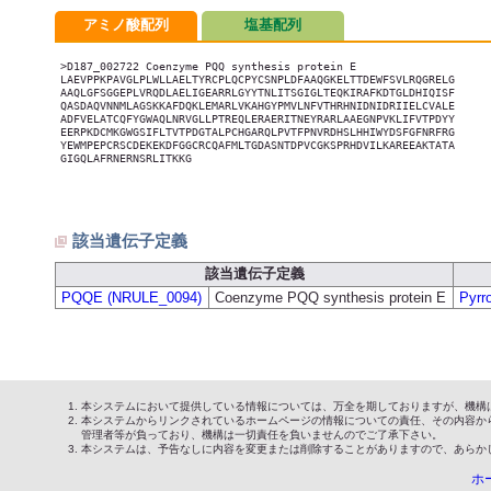
アミノ酸配列
塩基配列
>D187_002722 Coenzyme PQQ synthesis protein E

LAEVPPKPAVGLPLWLLAELTYRCPLQCPYCSNPLDFAAQGKELTTDEWFSVLRQGRELG

AAQLGFSGGEPLVRQDLAELIGEARRLGYYTNLITSGIGLTEQKIRAFKDTGLDHIQISF

QASDAQVNNMLAGSKKAFDQKLEMARLVKAHGYPMVLNFVTHRHNIDNIDRIIELCVALE

ADFVELATCQFYGWAQLNRVGLLPTREQLERAERITNEYRARLAAEGNPVKLIFVTPDYY

EERPKDCMKGWGSIFLTVTPDGTALPCHGARQLPVTFPNVRDHSLHHIWYDSFGFNRFRG

YEWMPEPCRSCDEKEKDFGGCRCQAFMLTGDASNTDPVCGKSPRHDVILKAREEAKTATA

GIGQLAFRNERNSRLITKKG

該当遺伝子定義
該当遺伝子定義
PQQE (NRULE_0094)
Coenzyme PQQ synthesis protein E
Pyrr
本システムにおいて提供している情報については、万全を期しておりますが、機構
本システムからリンクされているホームページの情報についての責任、その内容か
管理者等が負っており、機構は一切責任を負いませんのでご了承下さい。
本システムは、予告なしに内容を変更または削除することがありますので、あらか
ホ