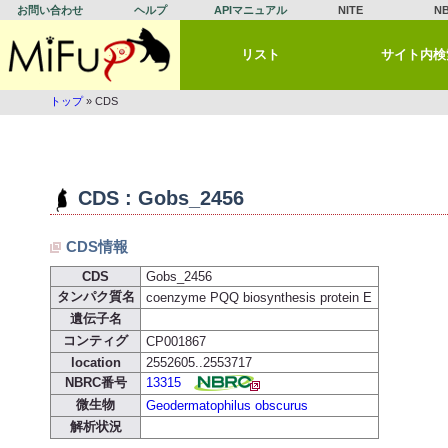
お問い合わせ
ヘルプ
APIマニュアル
NITE
N
リスト
サイト内検
トップ
» CDS
CDS : Gobs_2456
CDS情報
CDS
Gobs_2456
タンパク質名
coenzyme PQQ biosynthesis protein E
遺伝子名
コンティグ
CP001867
location
2552605..2553717
NBRC番号
13315
微生物
Geodermatophilus obscurus
解析状況