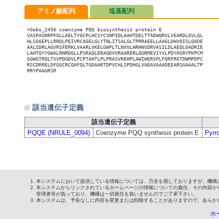
アミノ酸配列
塩基配列
>Gobs_2456 coenzyme PQQ biosynthesis protein E

VASPAVDRPFGLLAELTYGCPLHCSYCSNPIDLAAHTDELTTAEWQRVLVEARDLGVLQL

HLSGGEPLLRRDLPEIVRCAGELGLYTNLITSALGLTPRRAEELLAAGLDHVQISLQADE

AALSDRLAGVRSFERKLVAARLVKELGWPLTLNVVLHRHNVDRVASILDLAEQLGADRIE

LAHTQYYGWALRNRDGLLPSRAQLERAQDVVRAARERLQGRMEVIYVLPDYHSRYPKPCM

GGWGTRQLTVVPDGDVLPCPTAHTLPLPRASVREHPLAWIWERSPLFQRFRGTDWMPDPC

RSCDRRELDFGGCRCQAFQLTGDAARTDPVCHLSPDHGLVAEAVAAADEEARSGAAALTP

RRYPAAGRSR

該当遺伝子定義
該当遺伝子定義
PQQE (NRULE_0094)
Coenzyme PQQ synthesis protein E
Pyrr
本システムにおいて提供している情報については、万全を期しておりますが、機構
本システムからリンクされているホームページの情報についての責任、その内容か
管理者等が負っており、機構は一切責任を負いませんのでご了承下さい。
本システムは、予告なしに内容を変更または削除することがありますので、あらか
ホ