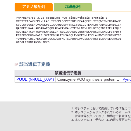
アミノ酸配列
塩基配列
>HMPREF0758_3728 coenzyme PQQ biosynthesis protein E

VTDTTTTPAVNPPLWLLAELTYRCPLQCPYCSNPLDFAAQEKELTTEQWINVFRQARAMG

SVQLGFSGGEPLVRKDLPELIAAARDLGFYTNLITSGIGLTEKKLQTFADAGLDHIQISF

QASDETLNAALAGSAKAFQQKLAMAKAVKALGYPMVLNFVLHRHNIDQIDRIIELAIQLE

ADDVELATCQFYGWAHLNREGLLPTREQIARAEQVVQRYREKMADSGNLANLLFVTPDYY

EERPKGCMGGWGAIFLSVTPEGMALPCHSARQLPVKFPSVLEQDLAHIWYHSFGFNRYRG

YDWMPEPCRSCPEKEQDYGGCRCQAFMLTGDADNADPVCSKSAHHGTILAAREEANRSQI

GIDGLRFRNRANSQLIFKG

該当遺伝子定義
該当遺伝子定義
PQQE (NRULE_0094)
Coenzyme PQQ synthesis protein E
Pyrr
本システムにおいて提供している情報につ
本システムからリンクされているホームペ
管理者等が負っており、機構は一切責任を
本システムは、予告なしに内容を変更また