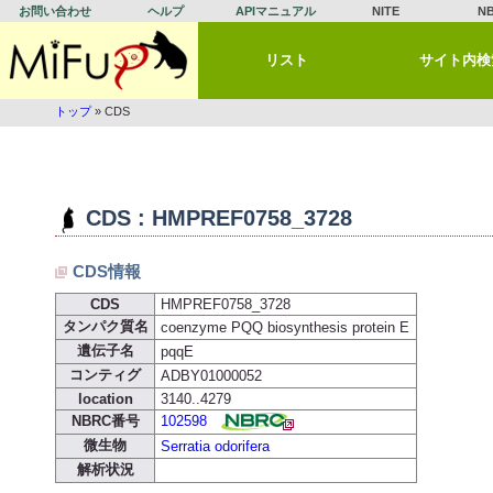
お問い合わせ
ヘルプ
APIマニュアル
NITE
N
リスト
サイト内検
トップ
» CDS
CDS : HMPREF0758_3728
CDS情報
CDS
HMPREF0758_3728
タンパク質名
coenzyme PQQ biosynthesis protein E
遺伝子名
pqqE
コンティグ
ADBY01000052
location
3140..4279
NBRC番号
102598
微生物
Serratia odorifera
解析状況