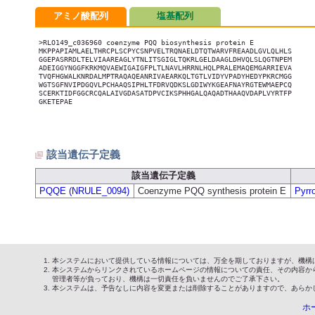
アミノ酸配列
塩基配列
>RLO149_c036960 coenzyme PQQ biosynthesis protein E

MKPPAPIAMLAELTHRCPLSCPYCSNPVELTRQNAELDTQTWARVFREAADLGVLQLHLS

GGEPASRRDLTELVIAAREAGLYTNLITSGIGLTQKRLGELDAAGLDHVQLSLQGTNPEM

ADEIGGYNGGFKRKMQVAEWIGAIGFPLTLNAVLHRRNLHQLPRALEMAQEMGARRIEVA

TVQFHGWALKNRDALMPTRAQAQEANRIVAEARKQLTGTLVIDYVPADYHEDYPKRCMGG

WGTSGFNVIPDGQVLPCHAAQSIPHLTFDRVQDKSLGDIWYKGEAFNAYRGTEWMAEPCQ

SCERKTIDFGGCRCQALAIVGDASATDPVCIKSPHHGALQAQADTHAAQVDAPLVYRTFP

GKETEPAE

該当遺伝子定義
該当遺伝子定義
PQQE (NRULE_0094)
Coenzyme PQQ synthesis protein E
Pyrr
本システムにおいて提供している情報については、万全を期しておりますが、機構
本システムからリンクされているホームページの情報についての責任、その内容か
管理者等が負っており、機構は一切責任を負いませんのでご了承下さい。
本システムは、予告なしに内容を変更または削除することがありますので、あらか
ホ