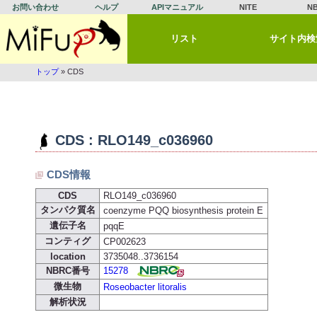
お問い合わせ
ヘルプ
APIマニュアル
NITE
N
リスト
サイト内検
トップ
» CDS
CDS : RLO149_c036960
CDS情報
CDS
RLO149_c036960
タンパク質名
coenzyme PQQ biosynthesis protein E
遺伝子名
pqqE
コンティグ
CP002623
location
3735048..3736154
NBRC番号
15278
微生物
Roseobacter litoralis
解析状況