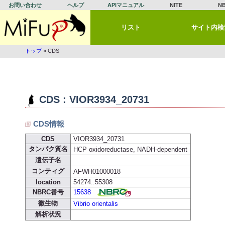
お問い合わせ
ヘルプ
APIマニュアル
NITE
N
リスト
サイト内検
トップ
» CDS
CDS : VIOR3934_20731
CDS情報
CDS
VIOR3934_20731
タンパク質名
HCP oxidoreductase, NADH-dependent
遺伝子名
コンティグ
AFWH01000018
location
54274..55308
NBRC番号
15638
微生物
Vibrio orientalis
解析状況