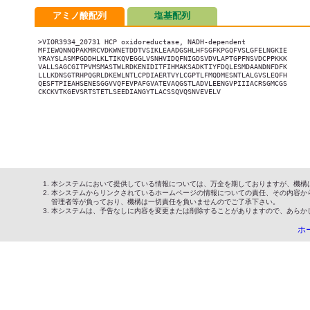
アミノ酸配列
塩基配列
>VIOR3934_20731 HCP oxidoreductase, NADH-dependent

MFIEWQNNQPAKMRCVDKWNETDDTVSIKLEAADGSHLHFSGFKPGQFVSLGFELNGKIE

YRAYSLASMPGDDHLKLTIKQVEGGLVSNHVIDQFNIGDSVDVLAPTGPFNSVDCPPKKK

VALLSAGCGITPVMSMASTWLRDKENIDITFIHMAKSADKTIYFDQLESMDAANDNFDFK

LLLKDNSGTRHPQGRLDKEWLNTLCPDIAERTVYLCGPTLFMQDMESNTLALGVSLEQFH

QESFTPIEAHSENESGGVVQFEVPAFGVATEVAQGSTLADVLEENGVPIIIACRSGMCGS

CKCKVTKGEVSRTSTETLSEEDIANGYTLACSSQVQSNVEVELV

本システムにおいて提供している情報については、万全を期しておりますが、機構
本システムからリンクされているホームページの情報についての責任、その内容か
管理者等が負っており、機構は一切責任を負いませんのでご了承下さい。
本システムは、予告なしに内容を変更または削除することがありますので、あらか
ホ