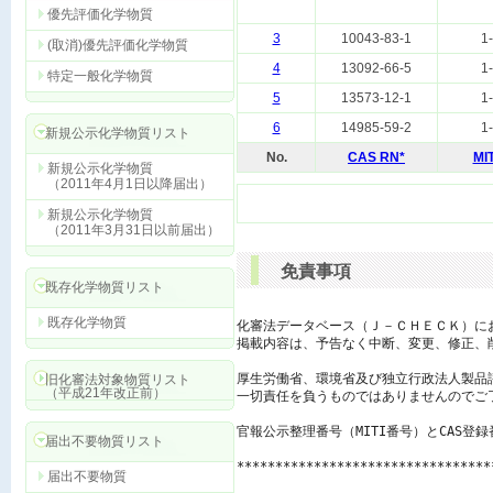
優先評価化学物質
3
10043-83-1
1
(取消)優先評価化学物質
4
13092-66-5
1
特定一般化学物質
5
13573-12-1
1
6
14985-59-2
1
新規公示化学物質リスト
No.
CAS RN*
MI
新規公示化学物質
（2011年4月1日以降届出）
新規公示化学物質
（2011年3月31日以前届出）
免責事項
既存化学物質リスト
既存化学物質
化審法データベース（Ｊ－ＣＨＥＣＫ）に
掲載内容は、予告なく中断、変更、修正、
厚生労働省、環境省及び独立行政法人製品
旧化審法対象物質リスト
（平成21年改正前）
一切責任を負うものではありませんのでご了
官報公示整理番号（MITI番号）とCAS登
届出不要物質リスト
*********************************
届出不要物質