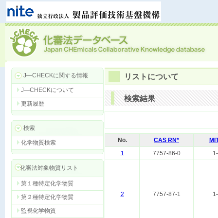
J―CHECKに関する情報
リストについて
J―CHECKについて
検索結果
更新履歴
検索
No.
CAS RN*
MI
化学物質検索
1
7757-86-0
1
化審法対象物質リスト
第１種特定化学物質
2
7757-87-1
1
第２種特定化学物質
監視化学物質