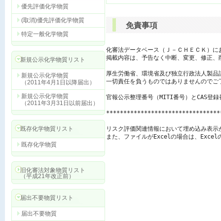
優先評価化学物質
(取消)優先評価化学物質
免責事項
特定一般化学物質
化審法データベース（Ｊ－ＣＨＥＣＫ）に
掲載内容は、予告なく中断、変更、修正、
新規公示化学物質リスト
厚生労働省、環境省及び独立行政法人製品
新規公示化学物質
一切責任を負うものではありませんのでご了
（2011年4月1日以降届出）
新規公示化学物質
官報公示整理番号（MITI番号）とCAS登
（2011年3月31日以前届出）
*********************************
既存化学物質リスト
リスク評価関連情報において埋め込み表示
また、ファイルがExcelの場合は、Exc
既存化学物質
旧化審法対象物質リスト
（平成21年改正前）
届出不要物質リスト
届出不要物質