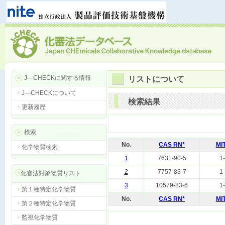
J―CHECKに関する情報
リストについて
J―CHECKについて
検索結果
更新履歴
検索
No.
CAS RN*
MI
化学物質検索
1
7631-90-5
1
2
7757-83-7
1
化審法対象物質リスト
3
10579-83-6
1
第１種特定化学物質
No.
CAS RN*
MI
第２種特定化学物質
監視化学物質