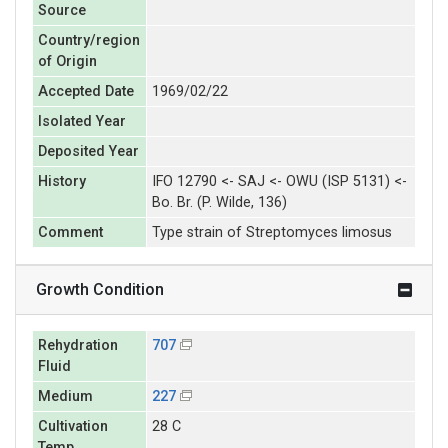
Source
Country/region
of Origin
Accepted Date
1969/02/22
Isolated Year
Deposited Year
History
IFO 12790 <- SAJ <- OWU (ISP 5131) <-
Bo. Br. (P. Wilde, 136)
Comment
Type strain of Streptomyces limosus
Growth Condition
Rehydration
707
Fluid
Medium
227
Cultivation
28 C
Temp.