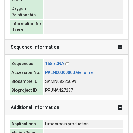
Oxygen
Relationship
Information for
Users
Sequence Information
Sequences
16S rDNA
Accession No.
PKLN00000000:Genome
Biosample ID
SAMN08225699
Bioproject ID
PRJNA427237
Additional Information
Applications
Limocrocin;production
Mating Type