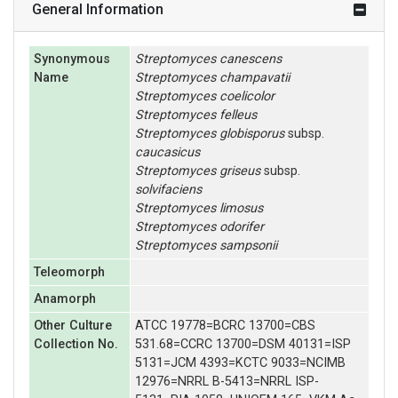
General Information
Synonymous
Streptomyces
canescens
Name
Streptomyces
champavatii
Streptomyces
coelicolor
Streptomyces
felleus
Streptomyces
globisporus
subsp.
caucasicus
Streptomyces
griseus
subsp.
solvifaciens
Streptomyces
limosus
Streptomyces
odorifer
Streptomyces
sampsonii
Teleomorph
Anamorph
Other Culture
ATCC 19778=BCRC 13700=CBS
Collection No.
531.68=CCRC 13700=DSM 40131=ISP
5131=JCM 4393=KCTC 9033=NCIMB
12976=NRRL B-5413=NRRL ISP-