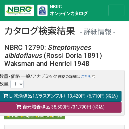
NBRC
オンラインカタログ
カタログ検索結果
詳細情報
NBRC 12790
:
Streptomyces
albidoflavus
(Rossi Doria 1891)
Waksman and Henrici 1948
数量・価格
一般/アカデミック
価格の詳細は
こちら
NBRC 12790の情報や関連データは以下のバナー(DBRP)か
数量
:
らご覧ください。
日本語での検索も可能です。
L-乾燥標品（ガラスアンプル）
13,420円
/6,710円
(税込)
復元培養標品
38,500円
/31,790円
(税込)