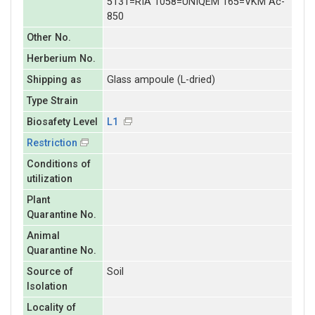
5131=RIA 1058=UNIQEM 165=VKM Ac-
850
Other No.
Herberium No.
Shipping as
Glass ampoule (L-dried)
Type Strain
Biosafety Level
L1
Restriction
Conditions of
utilization
Plant
Quarantine No.
Animal
Quarantine No.
Source of
Soil
Isolation
Locality of