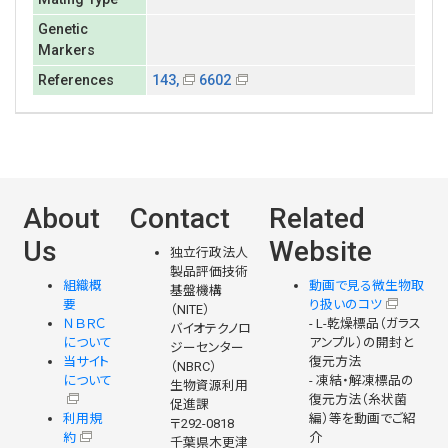
Genetic
Markers
References
143,
6602
About
Contact
Related
Us
Website
独立行政法人
製品評価技術
組織概
動画で見る微生物取
基盤機構
要
り扱いのコツ
（NITE）
ＮＢＲＣ
- L-乾燥標品（ガラス
バイオテクノロ
について
アンプル）の開封と
ジーセンター
当サイト
復元方法
（NBRC）
について
- 凍結・解凍標品の
生物資源利用
復元方法（糸状菌
促進課
利用規
編）等を動画でご紹
〒292-0818
約
介
千葉県木更津