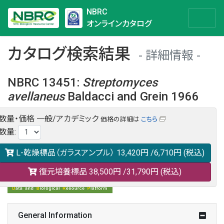
NBRC
オンラインカタログ
カタログ検索結果
詳細情報
NBRC 13451
:
Streptomyces
avellaneus
Baldacci and Grein 1966
数量・価格
一般/アカデミック
価格の詳細は
こちら
NBRC 13451の情報や関連データは以下のバナー(DBRP)か
数量
:
らご覧ください。
日本語での検索も可能です。
L-乾燥標品（ガラスアンプル）
13,420円
/6,710円
(税込)
復元培養標品
38,500円
/31,790円
(税込)
General Information