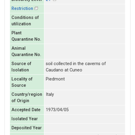
Restriction
Conditions of
utilization
Plant
Quarantine No.
Animal
Quarantine No.
Source of
soil collected in the caverns of
Isolation
Caudano at Cuneo
Locality of
Piedmont
Source
Country/region
Italy
of Origin
Accepted Date
1973/04/05
Isolated Year
Deposited Year