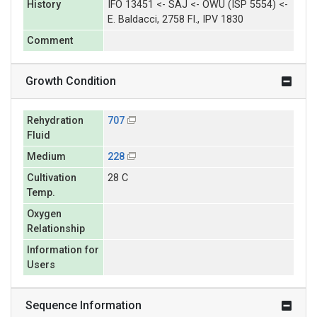
History
IFO 13451 <- SAJ <- OWU (ISP 5554) <-
E. Baldacci, 2758 FI., IPV 1830
Comment
Growth Condition
Rehydration
707
Fluid
Medium
228
Cultivation
28 C
Temp.
Oxygen
Relationship
Information for
Users
Sequence Information