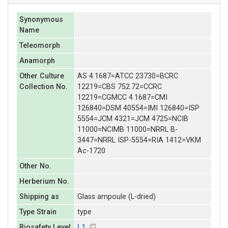
Synonymous
Name
Teleomorph
Anamorph
Other Culture
AS 4.1687=ATCC 23730=BCRC
Collection No.
12219=CBS 752.72=CCRC
12219=CGMCC 4.1687=CMI
126840=DSM 40554=IMI 126840=ISP
5554=JCM 4321=JCM 4725=NCIB
11000=NCIMB 11000=NRRL B-
3447=NRRL ISP-5554=RIA 1412=VKM
Ac-1720
Other No.
Herberium No.
Shipping as
Glass ampoule (L-dried)
Type Strain
type
Biosafety Level
L1