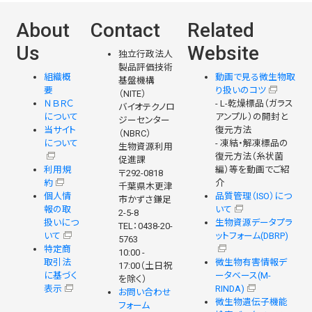
About
Contact
Related
Us
Website
独立行政法人
製品評価技術
組織概
動画で見る微生物取
基盤機構
要
り扱いのコツ
（NITE）
ＮＢＲＣ
- L-乾燥標品（ガラス
バイオテクノロ
について
アンプル）の開封と
ジーセンター
当サイト
復元方法
（NBRC）
について
- 凍結・解凍標品の
生物資源利用
復元方法（糸状菌
促進課
利用規
編）等を動画でご紹
〒292-0818
約
介
千葉県木更津
個人情
品質管理（ISO）につ
市かずさ鎌足
報の取
いて
2-5-8
扱いにつ
生物資源データプラ
TEL：0438-20-
いて
ットフォーム(DBRP)
5763
特定商
10:00 -
取引法
微生物有害情報デ
17:00（土日祝
に基づく
ータベース(M-
を除く）
表示
RINDA)
お問い合わせ
微生物遺伝子機能
フォーム