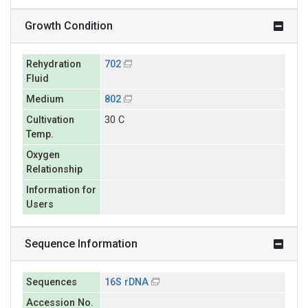
Growth Condition
Rehydration
702
Fluid
Medium
802
Cultivation
30 C
Temp.
Oxygen
Relationship
Information for
Users
Sequence Information
Sequences
16S rDNA
Accession No.