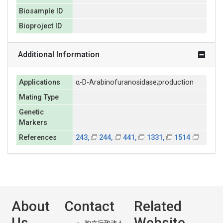
Biosample ID
Bioproject ID
Additional Information
Applications
α-D-Arabinofuranosidase;production
Mating Type
Genetic
Markers
References
243,
244,
441,
1331,
1514
About
Contact
Related
Us
Website