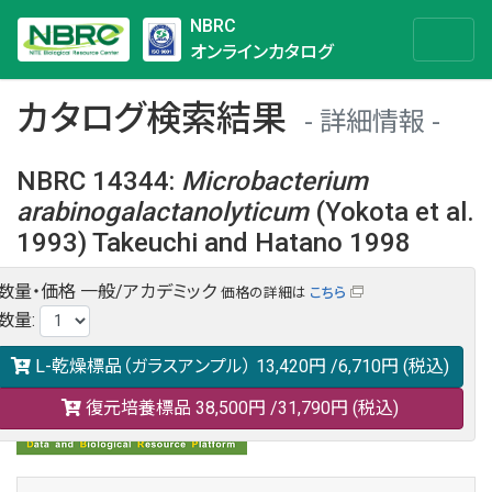
NBRC
オンラインカタログ
カタログ検索結果
詳細情報
NBRC 14344
:
Microbacterium
arabinogalactanolyticum
(Yokota et al.
1993) Takeuchi and Hatano 1998
数量・価格
一般/アカデミック
価格の詳細は
こちら
NBRC 14344の情報や関連データは以下のバナー(DBRP)か
数量
:
らご覧ください。
日本語での検索も可能です。
L-乾燥標品（ガラスアンプル）
13,420円
/6,710円
(税込)
復元培養標品
38,500円
/31,790円
(税込)