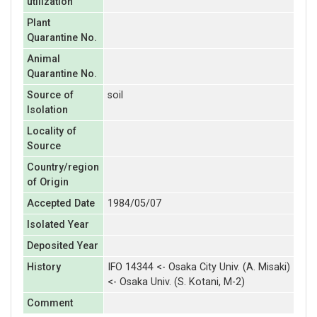
utilization
Plant
Quarantine No.
Animal
Quarantine No.
Source of
soil
Isolation
Locality of
Source
Country/region
of Origin
Accepted Date
1984/05/07
Isolated Year
Deposited Year
History
IFO 14344 <- Osaka City Univ. (A. Misaki)
<- Osaka Univ. (S. Kotani, M-2)
Comment