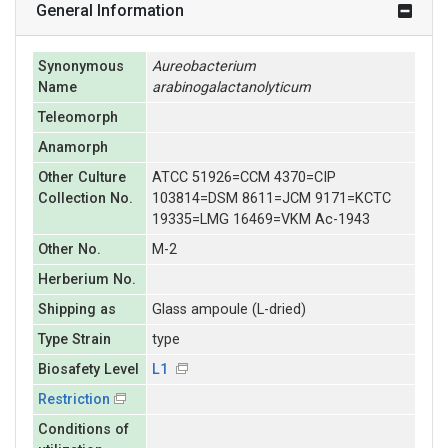
General Information
Synonymous
Aureobacterium
Name
arabinogalactanolyticum
Teleomorph
Anamorph
Other Culture
ATCC 51926=CCM 4370=CIP
Collection No.
103814=DSM 8611=JCM 9171=KCTC
19335=LMG 16469=VKM Ac-1943
Other No.
M-2
Herberium No.
Shipping as
Glass ampoule (L-dried)
Type Strain
type
Biosafety Level
L1
Restriction
Conditions of