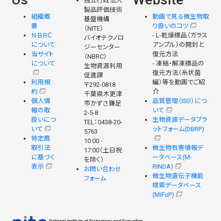
独立行政法人
製品評価技術
組織概
動画で見る微生物取
基盤機構
要
り扱いのコツ
（NITE）
ＮＢＲＣ
- L-乾燥標品（ガラス
バイオテクノロ
について
アンプル）の開封と
ジーセンター
当サイト
復元方法
（NBRC）
について
- 凍結・解凍標品の
生物資源利用
復元方法（糸状菌
促進課
利用規
編）等を動画でご紹
〒292-0818
約
介
千葉県木更津
個人情
品質管理（ISO）につ
市かずさ鎌足
報の取
いて
2-5-8
扱いにつ
生物資源データプラ
TEL：0438-20-
いて
ットフォーム(DBRP)
5763
特定商
10:00 -
取引法
微生物有害情報デ
17:00（土日祝
に基づく
ータベース(M-
を除く）
表示
RINDA)
お問い合わせ
微生物遺伝子機能
フォーム
検索データベース
(MiFuP)