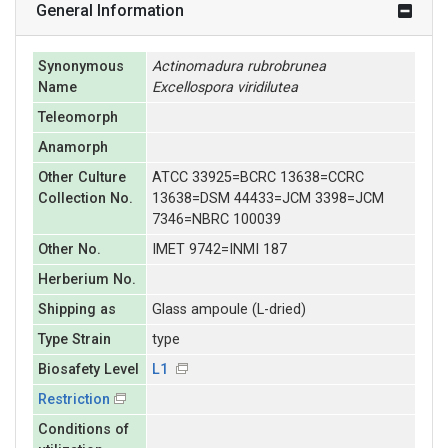
General Information
Synonymous
Actinomadura
rubrobrunea
Name
Excellospora
viridilutea
Teleomorph
Anamorph
Other Culture
ATCC 33925=BCRC 13638=CCRC
Collection No.
13638=DSM 44433=JCM 3398=JCM
7346=NBRC 100039
Other No.
IMET 9742=INMI 187
Herberium No.
Shipping as
Glass ampoule (L-dried)
Type Strain
type
Biosafety Level
L1
Restriction
Conditions of