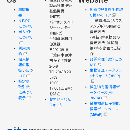
独立行政法人
製品評価技術
組織概
動画で見る微生物取
基盤機構
要
り扱いのコツ
（NITE）
ＮＢＲＣ
- L-乾燥標品（ガラス
バイオテクノロ
について
アンプル）の開封と
ジーセンター
当サイト
復元方法
（NBRC）
について
- 凍結・解凍標品の
生物資源利用
復元方法（糸状菌
促進課
利用規
編）等を動画でご紹
〒292-0818
約
介
千葉県木更津
個人情
品質管理（ISO）につ
市かずさ鎌足
報の取
いて
2-5-8
扱いにつ
生物資源データプラ
TEL：0438-20-
いて
ットフォーム(DBRP)
5763
特定商
10:00 -
取引法
微生物有害情報デ
17:00（土日祝
に基づく
ータベース(M-
を除く）
表示
RINDA)
お問い合わせ
微生物遺伝子機能
フォーム
検索データベース
(MiFuP)