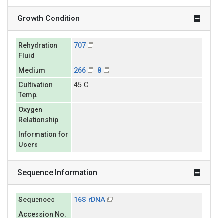
Growth Condition
Rehydration
707
Fluid
Medium
266
8
Cultivation
45 C
Temp.
Oxygen
Relationship
Information for
Users
Sequence Information
Sequences
16S rDNA
Accession No.