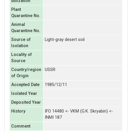
utilization
Plant
Quarantine No.
Animal
Quarantine No.
Source of
Light-gray desert soil
Isolation
Locality of
Source
Country/region
USSR
of Origin
Accepted Date
1985/12/11
Isolated Year
Deposited Year
History
IFO 14480 <- VKM (G.K. Skryabin) <-
INMI 187
Comment