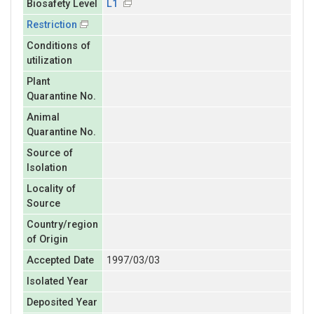
Biosafety Level
L1
Restriction
Conditions of
utilization
Plant
Quarantine No.
Animal
Quarantine No.
Source of
Isolation
Locality of
Source
Country/region
of Origin
Accepted Date
1997/03/03
Isolated Year
Deposited Year