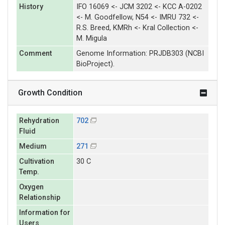
History
IFO 16069 <- JCM 3202 <- KCC A-0202
<- M. Goodfellow, N54 <- IMRU 732 <-
R.S. Breed, KMRh <- Kral Collection <-
M. Migula
Comment
Genome Information: PRJDB303 (NCBI
BioProject).
Growth Condition
Rehydration
702
Fluid
Medium
271
Cultivation
30 C
Temp.
Oxygen
Relationship
Information for
Users