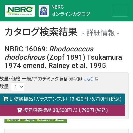
NBRC
オンラインカタログ
カタログ検索結果
詳細情報
NBRC 16069
:
Rhodococcus
rhodochrous
(Zopf 1891) Tsukamura
1974 emend. Rainey et al. 1995
数量・価格
一般/アカデミック
価格の詳細は
こちら
NBRC 16069の情報や関連データは以下のバナー(DBRP)か
数量
:
らご覧ください。
日本語での検索も可能です。
L-乾燥標品（ガラスアンプル）
13,420円
/6,710円
(税込)
復元培養標品
38,500円
/31,790円
(税込)