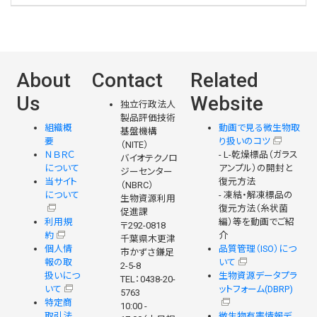
About
Contact
Related
Us
Website
独立行政法人
製品評価技術
組織概
動画で見る微生物取
基盤機構
要
り扱いのコツ
（NITE）
ＮＢＲＣ
- L-乾燥標品（ガラス
バイオテクノロ
について
アンプル）の開封と
ジーセンター
当サイト
復元方法
（NBRC）
について
- 凍結・解凍標品の
生物資源利用
復元方法（糸状菌
促進課
利用規
編）等を動画でご紹
〒292-0818
約
介
千葉県木更津
個人情
品質管理（ISO）につ
市かずさ鎌足
報の取
いて
2-5-8
扱いにつ
生物資源データプラ
TEL：0438-20-
いて
ットフォーム(DBRP)
5763
特定商
10:00 -
取引法
微生物有害情報デ