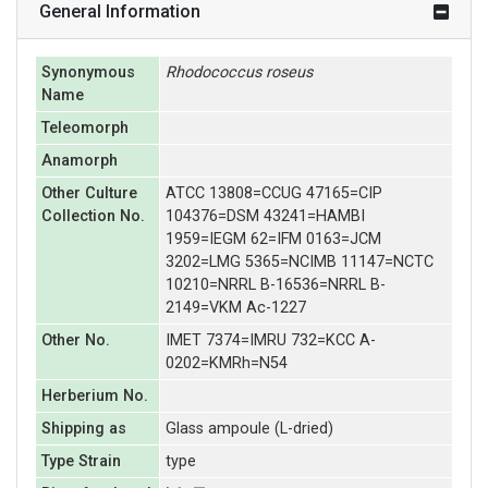
General Information
Synonymous
Rhodococcus
roseus
Name
Teleomorph
Anamorph
Other Culture
ATCC 13808=CCUG 47165=CIP
Collection No.
104376=DSM 43241=HAMBI
1959=IEGM 62=IFM 0163=JCM
3202=LMG 5365=NCIMB 11147=NCTC
10210=NRRL B-16536=NRRL B-
2149=VKM Ac-1227
Other No.
IMET 7374=IMRU 732=KCC A-
0202=KMRh=N54
Herberium No.
Shipping as
Glass ampoule (L-dried)
Type Strain
type