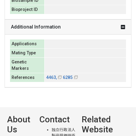
Biosample ID
Bioproject ID
Additional Information
Applications
Mating Type
Genetic
Markers
References
4463,
6285
About
Contact
Related
Us
Website
独立行政法人
製品評価技術