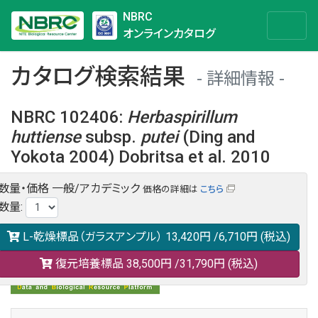
NBRC
オンラインカタログ
カタログ検索結果
詳細情報
NBRC 102406
:
Herbaspirillum
huttiense
subsp.
putei
(Ding and
Yokota 2004) Dobritsa et al. 2010
数量・価格
一般/アカデミック
価格の詳細は
こちら
NBRC 102406の情報や関連データは以下のバナー(DBRP)か
数量
:
らご覧ください。
日本語での検索も可能です。
L-乾燥標品（ガラスアンプル）
13,420円
/6,710円
(税込)
復元培養標品
38,500円
/31,790円
(税込)