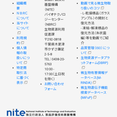
組織概
動画で見る微生物取
基盤機構
要
り扱いのコツ
（NITE）
ＮＢＲＣ
- L-乾燥標品（ガラス
バイオテクノロ
について
アンプル）の開封と
ジーセンター
当サイト
復元方法
（NBRC）
について
- 凍結・解凍標品の
生物資源利用
復元方法（糸状菌
促進課
利用規
編）等を動画でご紹
〒292-0818
約
介
千葉県木更津
個人情
品質管理（ISO）につ
市かずさ鎌足
報の取
いて
2-5-8
扱いにつ
生物資源データプラ
TEL：0438-20-
いて
ットフォーム(DBRP)
5763
特定商
10:00 -
取引法
微生物有害情報デ
17:00（土日祝
に基づく
ータベース(M-
を除く）
表示
RINDA)
お問い合わせ
微生物遺伝子機能
フォーム
検索データベース
(MiFuP)