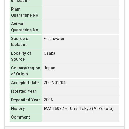
utilization
Plant
Quarantine No.
Animal
Quarantine No.
Source of
Freshwater
Isolation
Locality of
Osaka
Source
Country/region
Japan
of Origin
Accepted Date
2007/01/04
Isolated Year
Deposited Year
2006
History
IAM 15032 <- Univ. Tokyo (A. Yokota)
Comment