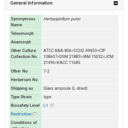
General Information
Synonymous
Herbaspirillum
putei
Name
Teleomorph
Anamorph
Other Culture
ATCC BAA-806=CCUG 49453=CIP
Collection No.
108607=DSM 21883=IAM 15032=JCM
21495=KACC 11685
Other No.
7-2
Herberium No.
Shipping as
Glass ampoule (L-dried)
Type Strain
type
Biosafety Level
L1
Restriction
Conditions of