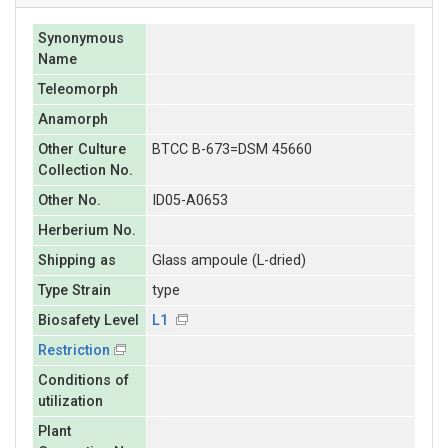
Synonymous
Name
Teleomorph
Anamorph
Other Culture
BTCC B-673=DSM 45660
Collection No.
Other No.
ID05-A0653
Herberium No.
Shipping as
Glass ampoule (L-dried)
Type Strain
type
Biosafety Level
L1
Restriction
Conditions of
utilization
Plant