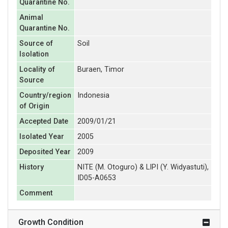
Quarantine No.
Animal
Quarantine No.
Source of
Soil
Isolation
Locality of
Buraen, Timor
Source
Country/region
Indonesia
of Origin
Accepted Date
2009/01/21
Isolated Year
2005
Deposited Year
2009
History
NITE (M. Otoguro) & LIPI (Y. Widyastuti),
ID05-A0653
Comment
Growth Condition