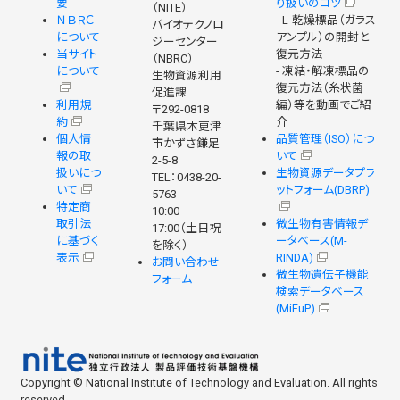
要
り扱いのコツ
（NITE）
ＮＢＲＣ
- L-乾燥標品（ガラス
バイオテクノロ
について
アンプル）の開封と
ジーセンター
当サイト
復元方法
（NBRC）
について
- 凍結・解凍標品の
生物資源利用
復元方法（糸状菌
促進課
利用規
編）等を動画でご紹
〒292-0818
約
介
千葉県木更津
個人情
品質管理（ISO）につ
市かずさ鎌足
報の取
いて
2-5-8
扱いにつ
生物資源データプラ
TEL：0438-20-
いて
ットフォーム(DBRP)
5763
特定商
10:00 -
取引法
微生物有害情報デ
17:00（土日祝
に基づく
ータベース(M-
を除く）
表示
RINDA)
お問い合わせ
微生物遺伝子機能
フォーム
検索データベース
(MiFuP)
Copyright © National Institute of Technology and Evaluation. All rights
reserved.