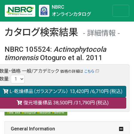
NBRC
オンラインカタログ
カタログ検索結果
詳細情報
NBRC 105524
:
Actinophytocola
timorensis
Otoguro et al. 2011
数量・価格
一般/アカデミック
価格の詳細は
こちら
NBRC 105524の情報や関連データは以下のバナー(DBRP)か
数量
:
らご覧ください。
日本語での検索も可能です。
L-乾燥標品（ガラスアンプル）
13,420円
/6,710円
(税込)
復元培養標品
38,500円
/31,790円
(税込)
General Information