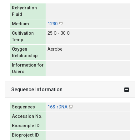
Rehydration
Fluid
Medium
1230
Cultivation
25 C - 30 C
Temp.
Oxygen
Aerobe
Relationship
Information for
Users
Sequence Information
Sequences
16S rDNA
Accession No.
Biosample ID
Bioproject ID