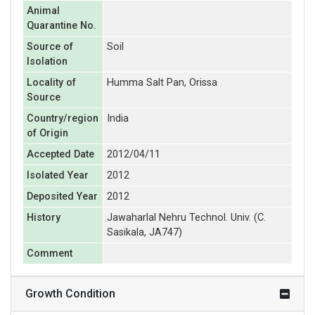
Animal
Quarantine No.
Source of
Soil
Isolation
Locality of
Humma Salt Pan, Orissa
Source
Country/region
India
of Origin
Accepted Date
2012/04/11
Isolated Year
2012
Deposited Year
2012
History
Jawaharlal Nehru Technol. Univ. (C.
Sasikala, JA747)
Comment
Growth Condition