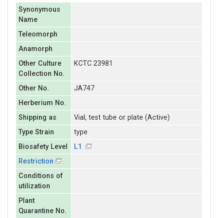
Synonymous
Name
Teleomorph
Anamorph
Other Culture
KCTC 23981
Collection No.
Other No.
JA747
Herberium No.
Shipping as
Vial, test tube or plate (Active)
Type Strain
type
Biosafety Level
L1
Restriction
Conditions of
utilization
Plant
Quarantine No.