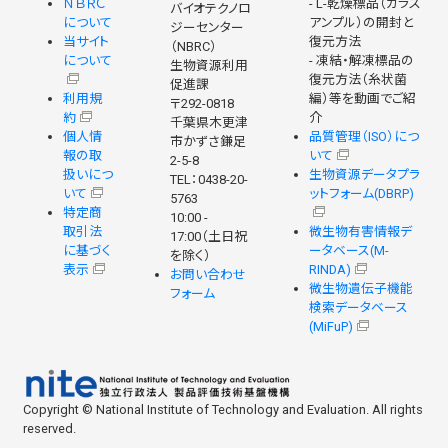
ＮＢＲＣ
- L-乾燥標品（ガラス
バイオテクノロ
について
アンプル）の開封と
ジーセンター
当サイト
復元方法
（NBRC）
について
- 凍結・解凍標品の
生物資源利用
復元方法（糸状菌
促進課
利用規
編）等を動画でご紹
〒292-0818
約
介
千葉県木更津
個人情
品質管理（ISO）につ
市かずさ鎌足
報の取
いて
2-5-8
扱いにつ
生物資源データプラ
TEL：0438-20-
いて
ットフォーム(DBRP)
5763
特定商
10:00 -
取引法
微生物有害情報デ
17:00（土日祝
に基づく
ータベース(M-
を除く）
表示
RINDA)
お問い合わせ
微生物遺伝子機能
フォーム
検索データベース
(MiFuP)
Copyright © National Institute of Technology and Evaluation. All rights
reserved.