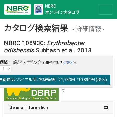
NBRC
オンラインカタログ
カタログ検索結果
詳細情報
NBRC 108930
:
Erythrobacter
odishensis
Subhash et al. 2013
・価格
一般/アカデミック
価格の詳細は
こちら
NBRC 108930の情報や関連データは以下のバナー(DBRP)か
らご覧ください。
日本語での検索も可能です。
培養標品（バイアル瓶、試験管等）
21,780円
/10,890円
(税込)
General Information