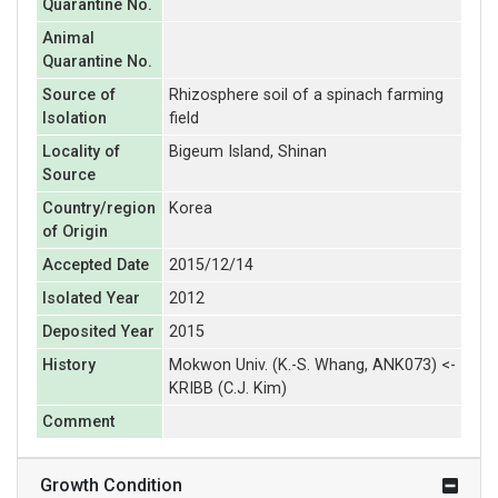
Quarantine No.
Animal
Quarantine No.
Source of
Rhizosphere soil of a spinach farming
Isolation
field
Locality of
Bigeum Island, Shinan
Source
Country/region
Korea
of Origin
Accepted Date
2015/12/14
Isolated Year
2012
Deposited Year
2015
History
Mokwon Univ. (K.-S. Whang, ANK073) <-
KRIBB (C.J. Kim)
Comment
Growth Condition