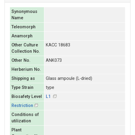
Synonymous
Name
Teleomorph
Anamorph
Other Culture
KACC 18683
Collection No.
Other No.
ANK073
Herberium No.
Shipping as
Glass ampoule (L-dried)
Type Strain
type
Biosafety Level
L1
Restriction
Conditions of
utilization
Plant