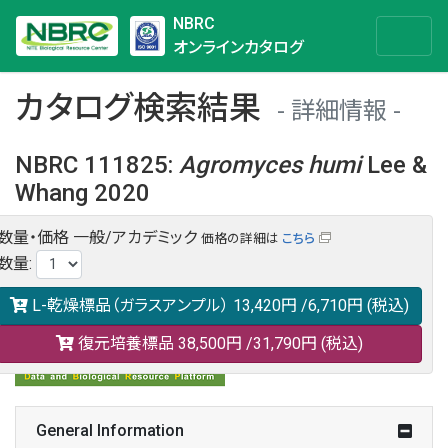
NBRC
オンラインカタログ
カタログ検索結果
詳細情報
NBRC 111825
:
Agromyces
humi
Lee &
Whang 2020
数量・価格
一般/アカデミック
価格の詳細は
こちら
NBRC 111825の情報や関連データは以下のバナー(DBRP)か
数量
:
らご覧ください。
日本語での検索も可能です。
L-乾燥標品（ガラスアンプル）
13,420円
/6,710円
(税込)
復元培養標品
38,500円
/31,790円
(税込)
General Information