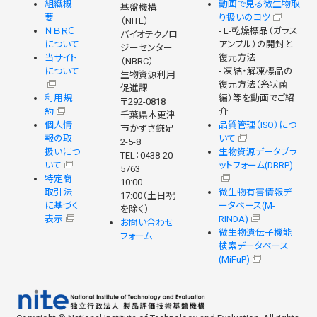
組織概
動画で見る微生物取
基盤機構
要
り扱いのコツ
（NITE）
ＮＢＲＣ
- L-乾燥標品（ガラス
バイオテクノロ
について
アンプル）の開封と
ジーセンター
当サイト
復元方法
（NBRC）
について
- 凍結・解凍標品の
生物資源利用
復元方法（糸状菌
促進課
利用規
編）等を動画でご紹
〒292-0818
約
介
千葉県木更津
個人情
品質管理（ISO）につ
市かずさ鎌足
報の取
いて
2-5-8
扱いにつ
生物資源データプラ
TEL：0438-20-
いて
ットフォーム(DBRP)
5763
特定商
10:00 -
取引法
微生物有害情報デ
17:00（土日祝
に基づく
ータベース(M-
を除く）
表示
RINDA)
お問い合わせ
微生物遺伝子機能
フォーム
検索データベース
(MiFuP)