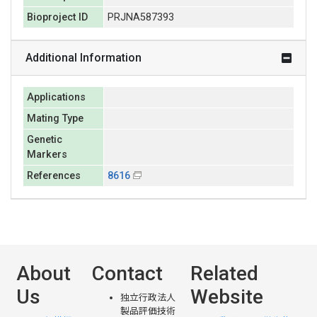
Bioproject ID
PRJNA587393
Additional Information
Applications
Mating Type
Genetic
Markers
References
8616
About
Contact
Related
Us
Website
独立行政法人
製品評価技術