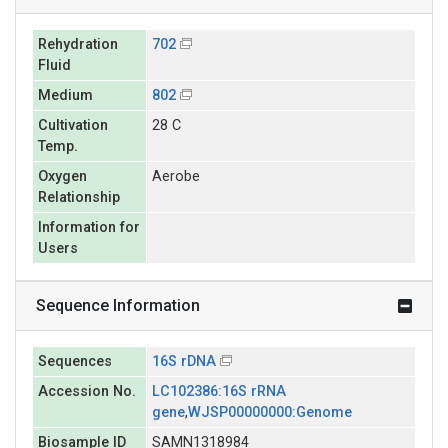
Rehydration
702
Fluid
Medium
802
Cultivation
28 C
Temp.
Oxygen
Aerobe
Relationship
Information for
Users
Sequence Information
Sequences
16S rDNA
Accession No.
LC102386:16S rRNA
gene
,
WJSP00000000:Genome
Biosample ID
SAMN1318984