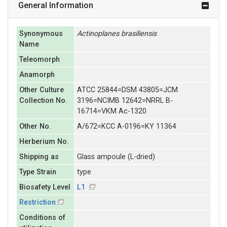
General Information
Synonymous
Actinoplanes
brasiliensis
Name
Teleomorph
Anamorph
Other Culture
ATCC 25844=DSM 43805=JCM
Collection No.
3196=NCIMB 12642=NRRL B-
16714=VKM Ac-1320
Other No.
A/672=KCC A-0196=KY 11364
Herberium No.
Shipping as
Glass ampoule (L-dried)
Type Strain
type
Biosafety Level
L1
Restriction
Conditions of