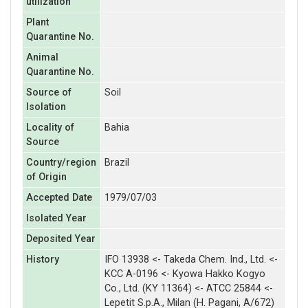
utilization
Plant
Quarantine No.
Animal
Quarantine No.
Source of
Soil
Isolation
Locality of
Bahia
Source
Country/region
Brazil
of Origin
Accepted Date
1979/07/03
Isolated Year
Deposited Year
History
IFO 13938 <- Takeda Chem. Ind., Ltd. <-
KCC A-0196 <- Kyowa Hakko Kogyo
Co., Ltd. (KY 11364) <- ATCC 25844 <-
Lepetit S.p.A., Milan (H. Pagani, A/672)