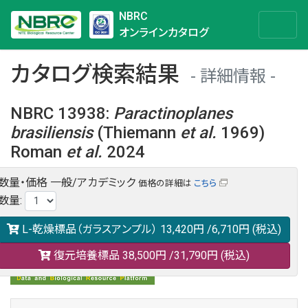
NBRC
オンラインカタログ
カタログ検索結果
詳細情報
NBRC 13938
:
Paractinoplanes
brasiliensis
(Thiemann
et al.
1969)
Roman
et al.
2024
数量・価格
一般/アカデミック
価格の詳細は
こちら
NBRC 13938の情報や関連データは以下のバナー(DBRP)か
数量
:
らご覧ください。
日本語での検索も可能です。
L-乾燥標品（ガラスアンプル）
13,420円
/6,710円
(税込)
復元培養標品
38,500円
/31,790円
(税込)