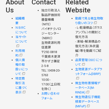
About
Contact
Related
Us
Website
独立行政法人
製品評価技術
組織概
動画で見る微生物取
基盤機構
要
り扱いのコツ
（NITE）
ＮＢＲＣ
- L-乾燥標品（ガラス
バイオテクノロ
について
アンプル）の開封と
ジーセンター
当サイト
復元方法
（NBRC）
について
- 凍結・解凍標品の
生物資源利用
復元方法（糸状菌
促進課
利用規
編）等を動画でご紹
〒292-0818
約
介
千葉県木更津
個人情
品質管理（ISO）につ
市かずさ鎌足
報の取
いて
2-5-8
扱いにつ
生物資源データプラ
TEL：0438-20-
いて
ットフォーム(DBRP)
5763
特定商
10:00 -
取引法
微生物有害情報デ
17:00（土日祝
に基づく
ータベース(M-
を除く）
表示
RINDA)
お問い合わせ
微生物遺伝子機能
フォーム
検索データベース
(MiFuP)