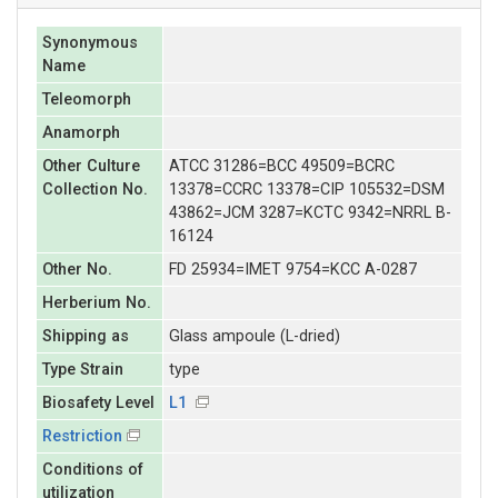
Synonymous
Name
Teleomorph
Anamorph
Other Culture
ATCC 31286=BCC 49509=BCRC
Collection No.
13378=CCRC 13378=CIP 105532=DSM
43862=JCM 3287=KCTC 9342=NRRL B-
16124
Other No.
FD 25934=IMET 9754=KCC A-0287
Herberium No.
Shipping as
Glass ampoule (L-dried)
Type Strain
type
Biosafety Level
L1
Restriction
Conditions of
utilization