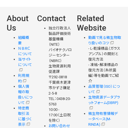
About
Contact
Related
Us
Website
独立行政法人
製品評価技術
組織概
動画で見る微生物取
基盤機構
要
り扱いのコツ
（NITE）
ＮＢＲＣ
- L-乾燥標品（ガラス
バイオテクノロ
について
アンプル）の開封と
ジーセンター
当サイト
復元方法
（NBRC）
について
- 凍結・解凍標品の
生物資源利用
復元方法（糸状菌
促進課
利用規
編）等を動画でご紹
〒292-0818
約
介
千葉県木更津
個人情
品質管理（ISO）につ
市かずさ鎌足
報の取
いて
2-5-8
扱いにつ
生物資源データプラ
TEL：0438-20-
いて
ットフォーム(DBRP)
5763
特定商
10:00 -
取引法
微生物有害情報デ
17:00（土日祝
に基づく
ータベース(M-
を除く）
表示
RINDA)
お問い合わせ