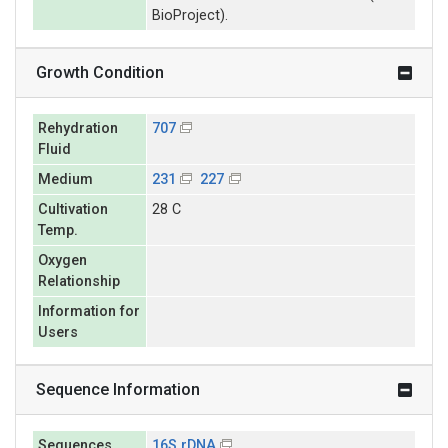
BioProject).
Growth Condition
Rehydration
707
Fluid
Medium
231
227
Cultivation
28 C
Temp.
Oxygen
Relationship
Information for
Users
Sequence Information
Sequences
16S rDNA