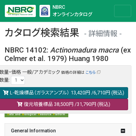
NBRC
オンラインカタログ
カタログ検索結果
詳細情報
NBRC 14102
:
Actinomadura
macra
(ex
Celmer et al. 1979) Huang 1980
数量・価格
一般/アカデミック
価格の詳細は
こちら
NBRC 14102の情報や関連データは以下のバナー(DBRP)か
数量
:
らご覧ください。
日本語での検索も可能です。
L-乾燥標品（ガラスアンプル）
13,420円
/6,710円
(税込)
復元培養標品
38,500円
/31,790円
(税込)
General Information