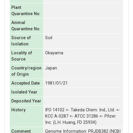
Plant
Quarantine No.
Animal
Quarantine No.
Source of
Soil
Isolation
Locality of
Okayama
Source
Country/region
Japan
of Origin
Accepted Date
1981/01/21
Isolated Year
Deposited Year
History
IFO 14102 <- Takeda Chem. Ind., Ltd. <-
KCC A-0287 <- ATCC 31286 <- Pfizer
Inc. (L.H. Huang, FD 25934)
Comment
Genome Information: PRJDB382 (NCBI