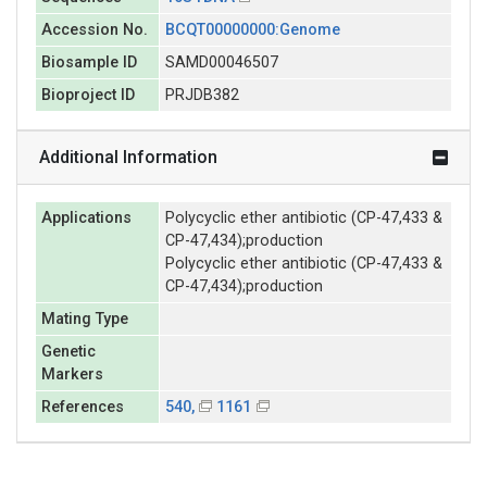
Accession No.
BCQT00000000:Genome
Biosample ID
SAMD00046507
Bioproject ID
PRJDB382
Additional Information
Applications
Polycyclic ether antibiotic (CP-47,433 &
CP-47,434);production
Polycyclic ether antibiotic (CP-47,433 &
CP-47,434);production
Mating Type
Genetic
Markers
References
540,
1161