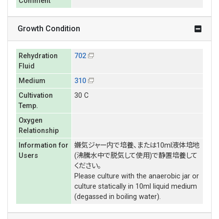
Comment
Growth Condition
Rehydration
702
Fluid
Medium
310
Cultivation
30 C
Temp.
Oxygen
Relationship
Information for
嫌気ジャー内で培養、または10ml液体培地
Users
(沸騰水中で脱気して使用)で静置培養して
ください。
Please culture with the anaerobic jar or
culture statically in 10ml liquid medium
(degassed in boiling water).