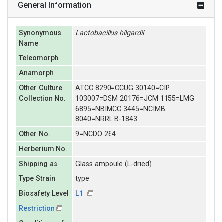
General Information
Synonymous
Lactobacillus
hilgardii
Name
Teleomorph
Anamorph
Other Culture
ATCC 8290=CCUG 30140=CIP
Collection No.
103007=DSM 20176=JCM 1155=LMG
6895=NBIMCC 3445=NCIMB
8040=NRRL B-1843
Other No.
9=NCDO 264
Herberium No.
Shipping as
Glass ampoule (L-dried)
Type Strain
type
Biosafety Level
L1
Restriction