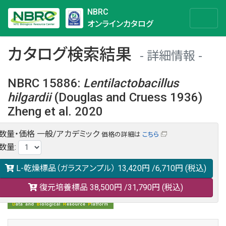
NBRC
オンラインカタログ
カタログ検索結果
詳細情報
NBRC 15886
:
Lentilactobacillus
hilgardii
(Douglas and Cruess 1936)
Zheng et al. 2020
数量・価格
一般/アカデミック
価格の詳細は
こちら
NBRC 15886の情報や関連データは以下のバナー(DBRP)か
数量
:
らご覧ください。
日本語での検索も可能です。
L-乾燥標品（ガラスアンプル）
13,420円
/6,710円
(税込)
復元培養標品
38,500円
/31,790円
(税込)