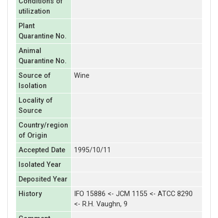
Conditions of
utilization
Plant
Quarantine No.
Animal
Quarantine No.
Source of
Wine
Isolation
Locality of
Source
Country/region
of Origin
Accepted Date
1995/10/11
Isolated Year
Deposited Year
History
IFO 15886 <- JCM 1155 <- ATCC 8290
<- R.H. Vaughn, 9