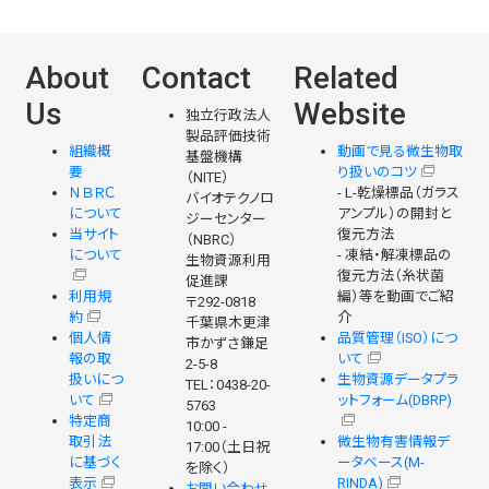
About
Contact
Related
Us
Website
独立行政法人
製品評価技術
組織概
動画で見る微生物取
基盤機構
要
り扱いのコツ
（NITE）
ＮＢＲＣ
- L-乾燥標品（ガラス
バイオテクノロ
について
アンプル）の開封と
ジーセンター
当サイト
復元方法
（NBRC）
について
- 凍結・解凍標品の
生物資源利用
復元方法（糸状菌
促進課
利用規
編）等を動画でご紹
〒292-0818
約
介
千葉県木更津
個人情
品質管理（ISO）につ
市かずさ鎌足
報の取
いて
2-5-8
扱いにつ
生物資源データプラ
TEL：0438-20-
いて
ットフォーム(DBRP)
5763
特定商
10:00 -
取引法
微生物有害情報デ
17:00（土日祝
に基づく
ータベース(M-
を除く）
表示
RINDA)
お問い合わせ