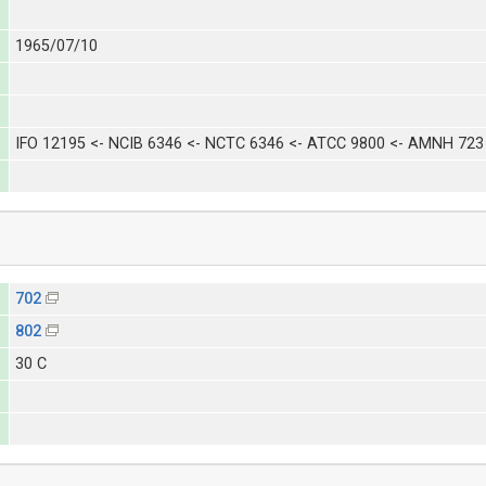
1965/07/10
IFO 12195 <- NCIB 6346 <- NCTC 6346 <- ATCC 9800 <- AMNH 723 <
702
802
30 C