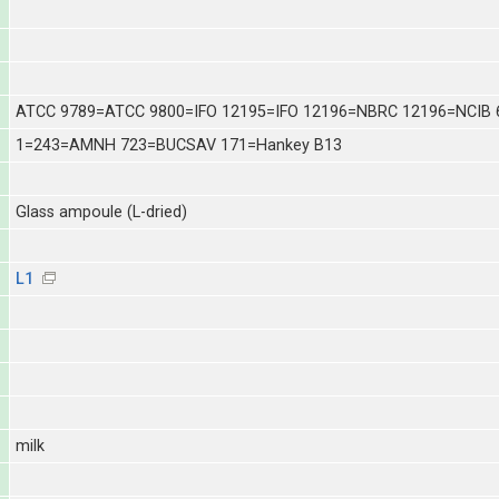
ATCC 9789=ATCC 9800=IFO 12195=IFO 12196=NBRC 12196=NCIB
1=243=AMNH 723=BUCSAV 171=Hankey B13
Glass ampoule (L-dried)
L1
milk