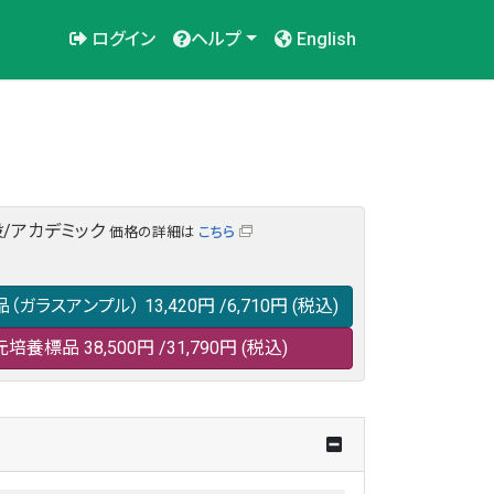
ログイン
ヘルプ
English
/アカデミック
価格の詳細は
こちら
品（ガラスアンプル）
13,420円
/6,710円
(税込)
元培養標品
38,500円
/31,790円
(税込)