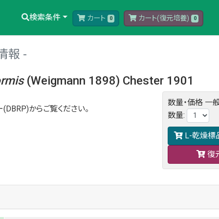
検索条件
カート
カート(復元培養)
0
0
情報
ormis
(Weigmann 1898) Chester 1901
数量・価格
一般
(DBRP)からご覧ください。
数量
:
L-乾燥標
復