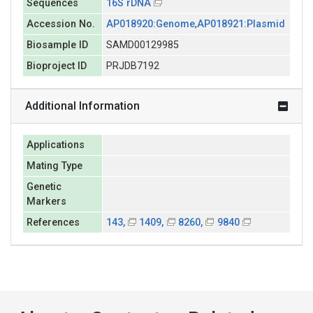
Sequences
16S rDNA
Accession No.
AP018920:Genome
,
AP018921:Plasmid
Biosample ID
SAMD00129985
Bioproject ID
PRJDB7192
Additional Information
Applications
Mating Type
Genetic
Markers
References
143,
1409,
8260,
9840