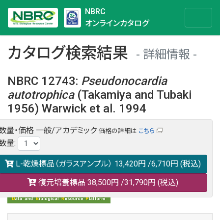
NBRC
オンラインカタログ
カタログ検索結果
詳細情報
NBRC 12743
:
Pseudonocardia
autotrophica
(Takamiya and Tubaki
1956) Warwick et al. 1994
数量・価格
一般/アカデミック
価格の詳細は
こちら
NBRC 12743の情報や関連データは以下のバナー(DBRP)か
数量
:
らご覧ください。
日本語での検索も可能です。
L-乾燥標品（ガラスアンプル）
13,420円
/6,710円
(税込)
復元培養標品
38,500円
/31,790円
(税込)