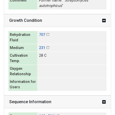
Comment
Former name: "
Streptomyces
autotrophicus
"
Growth Condition
Rehydration
707
Fluid
Medium
231
Cultivation
28 C
Temp.
Oxygen
Relationship
Information for
Users
Sequence Information