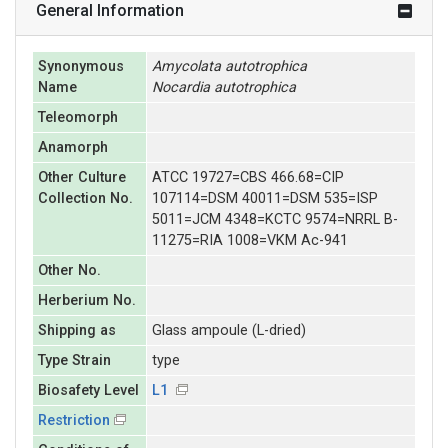
General Information
Synonymous
Amycolata
autotrophica
Name
Nocardia
autotrophica
Teleomorph
Anamorph
Other Culture
ATCC 19727=CBS 466.68=CIP
Collection No.
107114=DSM 40011=DSM 535=ISP
5011=JCM 4348=KCTC 9574=NRRL B-
11275=RIA 1008=VKM Ac-941
Other No.
Herberium No.
Shipping as
Glass ampoule (L-dried)
Type Strain
type
Biosafety Level
L1
Restriction