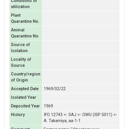
Conditions of
utilization
Plant
Quarantine No.
Animal
Quarantine No.
Source of
Isolation
Locality of
Source
Country/region
of Origin
Accepted Date
1969/02/22
Isolated Year
Deposited Year
1969
History
IFO 12743 <- SAJ <- OWU (ISP 5011) <-
A. Takamiya, aa-1-1