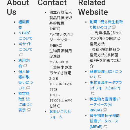
About
Contact
Related
Us
Website
独立行政法人
製品評価技術
組織概
動画で見る微生物取
基盤機構
要
り扱いのコツ
（NITE）
ＮＢＲＣ
- L-乾燥標品（ガラス
バイオテクノロ
について
アンプル）の開封と
ジーセンター
当サイト
復元方法
（NBRC）
について
- 凍結・解凍標品の
生物資源利用
復元方法（糸状菌
促進課
利用規
編）等を動画でご紹
〒292-0818
約
介
千葉県木更津
個人情
品質管理（ISO）につ
市かずさ鎌足
報の取
いて
2-5-8
扱いにつ
生物資源データプラ
TEL：0438-20-
いて
ットフォーム(DBRP)
5763
特定商
10:00 -
取引法
微生物有害情報デ
17:00（土日祝
に基づく
ータベース(M-
を除く）
表示
RINDA)
お問い合わせ
微生物遺伝子機能
フォーム
検索データベース
(MiFuP)