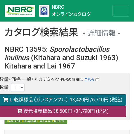
NBRC
オンラインカタログ
カタログ検索結果
詳細情報
NBRC 13595
:
Sporolactobacillus
inulinus
(Kitahara and Suzuki 1963)
Kitahara and Lai 1967
数量・価格
一般/アカデミック
価格の詳細は
こちら
NBRC 13595の情報や関連データは以下のバナー(DBRP)か
数量
:
らご覧ください。
日本語での検索も可能です。
L-乾燥標品（ガラスアンプル）
13,420円
/6,710円
(税込)
復元培養標品
38,500円
/31,790円
(税込)