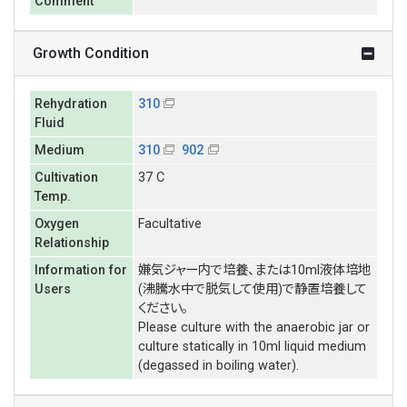
Comment
Growth Condition
Rehydration
310
Fluid
Medium
310
902
Cultivation
37 C
Temp.
Oxygen
Facultative
Relationship
Information for
嫌気ジャー内で培養、または10ml液体培地
Users
(沸騰水中で脱気して使用)で静置培養して
ください。
Please culture with the anaerobic jar or
culture statically in 10ml liquid medium
(degassed in boiling water).