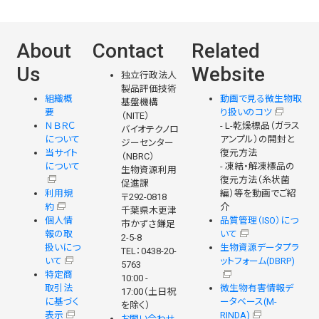
About
Contact
Related
Us
Website
独立行政法人
製品評価技術
組織概
動画で見る微生物取
基盤機構
要
り扱いのコツ
（NITE）
ＮＢＲＣ
- L-乾燥標品（ガラス
バイオテクノロ
について
アンプル）の開封と
ジーセンター
当サイト
復元方法
（NBRC）
について
- 凍結・解凍標品の
生物資源利用
復元方法（糸状菌
促進課
利用規
編）等を動画でご紹
〒292-0818
約
介
千葉県木更津
個人情
品質管理（ISO）につ
市かずさ鎌足
報の取
いて
2-5-8
扱いにつ
生物資源データプラ
TEL：0438-20-
いて
ットフォーム(DBRP)
5763
特定商
10:00 -
取引法
微生物有害情報デ
17:00（土日祝
に基づく
ータベース(M-
を除く）
表示
RINDA)
お問い合わせ