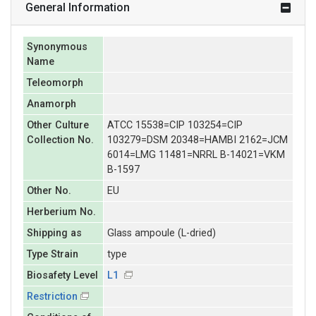
General Information
Synonymous
Name
Teleomorph
Anamorph
Other Culture
ATCC 15538=CIP 103254=CIP
Collection No.
103279=DSM 20348=HAMBI 2162=JCM
6014=LMG 11481=NRRL B-14021=VKM
B-1597
Other No.
EU
Herberium No.
Shipping as
Glass ampoule (L-dried)
Type Strain
type
Biosafety Level
L1
Restriction