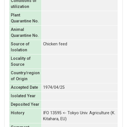
Conditions of
utilization
Plant
Quarantine No.
Animal
Quarantine No.
Source of
Chicken feed
Isolation
Locality of
Source
Country/region
of Origin
Accepted Date
1974/04/25
Isolated Year
Deposited Year
History
IFO 13595 <- Tokyo Univ. Agriculture (K.
Kitahara, EU)