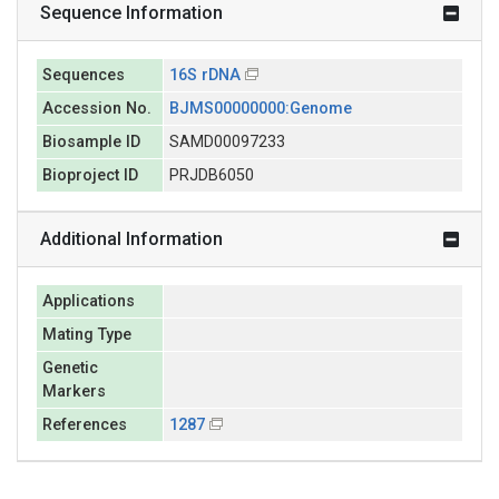
Sequence Information
Sequences
16S rDNA
Accession No.
BJMS00000000:Genome
Biosample ID
SAMD00097233
Bioproject ID
PRJDB6050
Additional Information
Applications
Mating Type
Genetic
Markers
References
1287