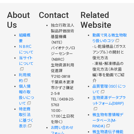
About
Contact
Related
Us
Website
独立行政法人
製品評価技術
組織概
動画で見る微生物取
基盤機構
要
り扱いのコツ
（NITE）
ＮＢＲＣ
- L-乾燥標品（ガラス
バイオテクノロ
について
アンプル）の開封と
ジーセンター
当サイト
復元方法
（NBRC）
について
- 凍結・解凍標品の
生物資源利用
復元方法（糸状菌
促進課
利用規
編）等を動画でご紹
〒292-0818
約
介
千葉県木更津
個人情
品質管理（ISO）につ
市かずさ鎌足
報の取
いて
2-5-8
扱いにつ
生物資源データプラ
TEL：0438-20-
いて
ットフォーム(DBRP)
5763
特定商
10:00 -
取引法
微生物有害情報デ
17:00（土日祝
に基づく
ータベース(M-
を除く）
表示
RINDA)
お問い合わせ
微生物遺伝子機能
フォーム