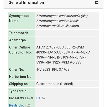
General Information
Synonymous
Streptomyces
kashimirensis (sic)
Name
Streptomyces
kashmirensis
Streptoverticillium
lilacinum
Teleomorph
Anamorph
Other Culture
ATCC 27439=CBS 665.72=DSM
Collection No.
40336=ISP 5336=JCM 4776=NBRC
13364=NRRL B-3103=NRRL ISP-
5336=RIA 1325=VKM Ac-885
Other No.
IPV 2023=RRL 37 A/9
Herberium No.
Shipping as
Glass ampoule (L-dried)
Type Strain
Biosafety Level
L1
Restriction