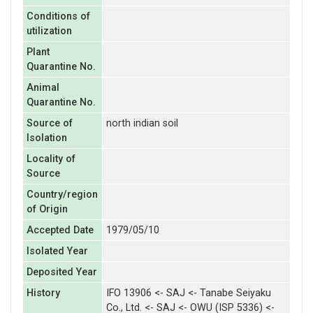
Conditions of
utilization
Plant
Quarantine No.
Animal
Quarantine No.
Source of
north indian soil
Isolation
Locality of
Source
Country/region
of Origin
Accepted Date
1979/05/10
Isolated Year
Deposited Year
History
IFO 13906 <- SAJ <- Tanabe Seiyaku
Co., Ltd. <- SAJ <- OWU (ISP 5336) <-