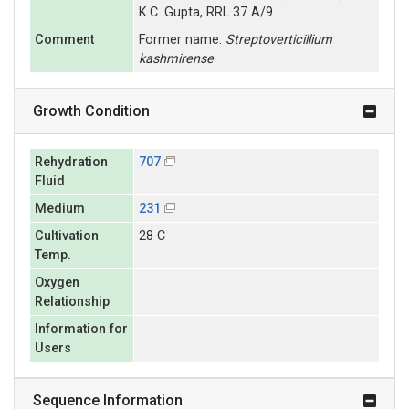
K.C. Gupta, RRL 37 A/9
Comment
Former name:
Streptoverticillium
kashmirense
Growth Condition
Rehydration
707
Fluid
Medium
231
Cultivation
28 C
Temp.
Oxygen
Relationship
Information for
Users
Sequence Information