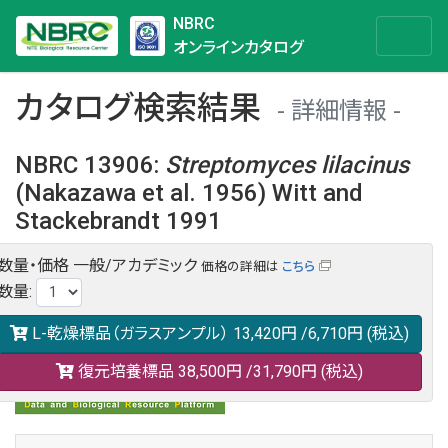
NBRC
オンラインカタログ
カタログ検索結果
詳細情報
NBRC 13906
:
Streptomyces
lilacinus
(Nakazawa et al. 1956) Witt and
Stackebrandt 1991
数量・価格
一般/アカデミック
価格の詳細は
こちら
NBRC 13906の情報や関連データは以下のバナー(DBRP)か
数量
:
らご覧ください。
日本語での検索も可能です。
L-乾燥標品（ガラスアンプル）
13,420円
/6,710円
(税込)
復元培養標品
38,500円
/31,790円
(税込)