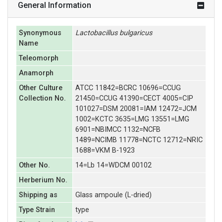
General Information
Synonymous
Lactobacillus
bulgaricus
Name
Teleomorph
Anamorph
Other Culture
ATCC 11842=BCRC 10696=CCUG
Collection No.
21450=CCUG 41390=CECT 4005=CIP
101027=DSM 20081=IAM 12472=JCM
1002=KCTC 3635=LMG 13551=LMG
6901=NBIMCC 1132=NCFB
1489=NCIMB 11778=NCTC 12712=NRIC
1688=VKM B-1923
Other No.
14=Lb 14=WDCM 00102
Herberium No.
Shipping as
Glass ampoule (L-dried)
Type Strain
type