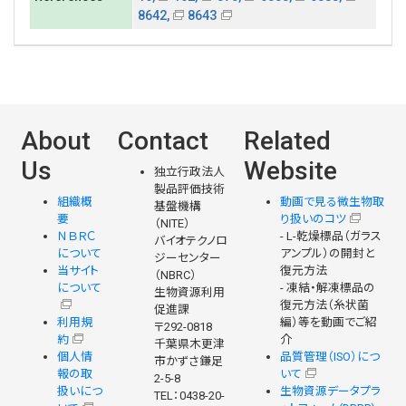
8642,
8643
About
Contact
Related
Us
Website
独立行政法人
製品評価技術
組織概
動画で見る微生物取
基盤機構
要
り扱いのコツ
（NITE）
ＮＢＲＣ
- L-乾燥標品（ガラス
バイオテクノロ
について
アンプル）の開封と
ジーセンター
当サイト
復元方法
（NBRC）
について
- 凍結・解凍標品の
生物資源利用
復元方法（糸状菌
促進課
利用規
編）等を動画でご紹
〒292-0818
約
介
千葉県木更津
個人情
品質管理（ISO）につ
市かずさ鎌足
報の取
いて
2-5-8
扱いにつ
生物資源データプラ
TEL：0438-20-