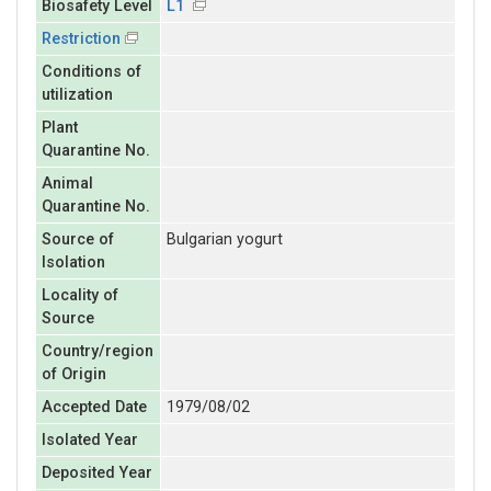
Biosafety Level
L1
Restriction
Conditions of
utilization
Plant
Quarantine No.
Animal
Quarantine No.
Source of
Bulgarian yogurt
Isolation
Locality of
Source
Country/region
of Origin
Accepted Date
1979/08/02
Isolated Year
Deposited Year