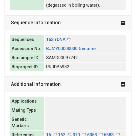
(degassed in boiling water).
Sequence Information
Sequences
16S rDNA
Accession No.
BJMY00000000:Genome
Biosample ID
SAMD00097242
Bioproject ID
PRJDB5982
Additional Information
Applications
Mating Type
Genetic
Markers
References
16,
162,
370,
6353,
6583,