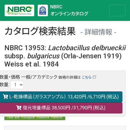
NBRC
オンラインカタログ
カタログ検索結果
詳細情報
NBRC 13953
:
Lactobacillus
delbrueckii
subsp.
bulgaricus
(Orla-Jensen 1919)
Weiss et al. 1984
数量・価格
一般/アカデミック
価格の詳細は
こちら
NBRC 13953の情報や関連データは以下のバナー(DBRP)か
数量
:
らご覧ください。
日本語での検索も可能です。
L-乾燥標品（ガラスアンプル）
13,420円
/6,710円
(税込)
復元培養標品
38,500円
/31,790円
(税込)