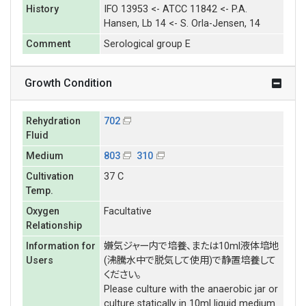
History
IFO 13953 <- ATCC 11842 <- P.A.
Hansen, Lb 14 <- S. Orla-Jensen, 14
Comment
Serological group E
Growth Condition
Rehydration
702
Fluid
Medium
803
310
Cultivation
37 C
Temp.
Oxygen
Facultative
Relationship
Information for
嫌気ジャー内で培養、または10ml液体培地
Users
(沸騰水中で脱気して使用)で静置培養して
ください。
Please culture with the anaerobic jar or
culture statically in 10ml liquid medium