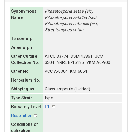
Synonymous
Kitasatosporia
setae (sic)
Name
Kitasatosporia
setalba (sic)
Kitasatosporia
setensis (sic)
Streptomyces
setae
Teleomorph
Anamorph
Other Culture
ATCC 33774=DSM 43861=JCM
Collection No.
3304=NRRL B-16185=VKM Ac-900
Other No.
KCC A-0304=KM-6054
Herberium No.
Shipping as
Glass ampoule (L-dried)
Type Strain
type
Biosafety Level
L1
Restriction
Conditions of
utilization