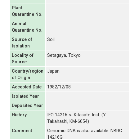
Plant
Quarantine No.
Animal
Quarantine No.
Source of
Soil
Isolation
Locality of
Setagaya, Tokyo
Source
Country/region
Japan
of Origin
Accepted Date
1982/12/08
Isolated Year
Deposited Year
History
IFO 14216 <- Kitasato Inst. (Y.
Takahashi, KM-6054)
Comment
Genomic DNA is also available: NBRC
14216G.