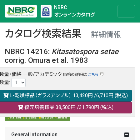
NBRC
オンラインカタログ
カタログ検索結果
詳細情報
NBRC 14216
:
Kitasatospora
setae
corrig. Omura et al. 1983
数量・価格
一般/アカデミック
価格の詳細は
こちら
NBRC 14216の情報や関連データは以下のバナー(DBRP)か
数量
:
らご覧ください。
日本語での検索も可能です。
L-乾燥標品（ガラスアンプル）
13,420円
/6,710円
(税込)
復元培養標品
38,500円
/31,790円
(税込)
General Information