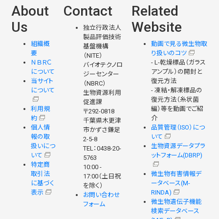
About
Contact
Related
Us
Website
独立行政法人
製品評価技術
組織概
動画で見る微生物取
基盤機構
要
り扱いのコツ
（NITE）
ＮＢＲＣ
- L-乾燥標品（ガラス
バイオテクノロ
について
アンプル）の開封と
ジーセンター
当サイト
復元方法
（NBRC）
について
- 凍結・解凍標品の
生物資源利用
復元方法（糸状菌
促進課
利用規
編）等を動画でご紹
〒292-0818
約
介
千葉県木更津
個人情
品質管理（ISO）につ
市かずさ鎌足
報の取
いて
2-5-8
扱いにつ
生物資源データプラ
TEL：0438-20-
いて
ットフォーム(DBRP)
5763
特定商
10:00 -
取引法
微生物有害情報デ
17:00（土日祝
に基づく
ータベース(M-
を除く）
表示
RINDA)
お問い合わせ
微生物遺伝子機能
フォーム
検索データベース