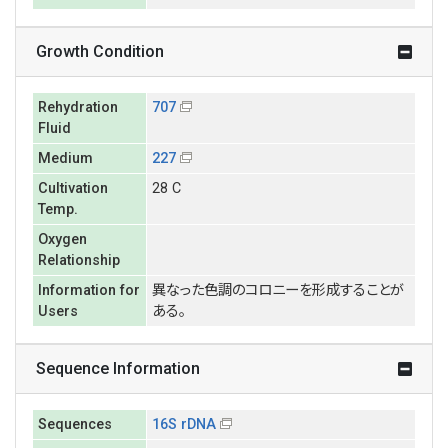
Growth Condition
Rehydration
707
Fluid
Medium
227
Cultivation
28 C
Temp.
Oxygen
Relationship
Information for
異なった色調のコロニーを形成することが
Users
ある。
Sequence Information
Sequences
16S rDNA