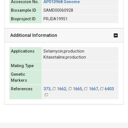
Accession No.
AP010968:Genome
Biosample ID
SAMD00060928
Bioproject ID
PRJDA19951
Additional Information
Applications
Setamycin;production
Kitasetaline;production
Mating Type
Genetic
Markers
References
373,
1662,
1665,
1667,
6403