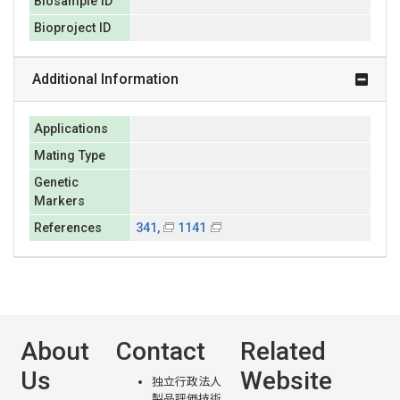
Biosample ID
Bioproject ID
Additional Information
Applications
Mating Type
Genetic
Markers
References
341,
1141
About
Contact
Related
Us
Website
独立行政法人
製品評価技術