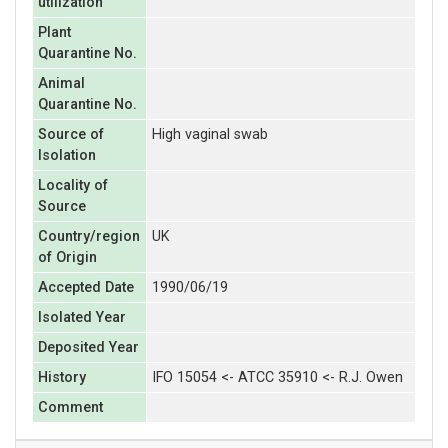
utilization
Plant
Quarantine No.
Animal
Quarantine No.
Source of
High vaginal swab
Isolation
Locality of
Source
Country/region
UK
of Origin
Accepted Date
1990/06/19
Isolated Year
Deposited Year
History
IFO 15054 <- ATCC 35910 <- R.J. Owen
Comment