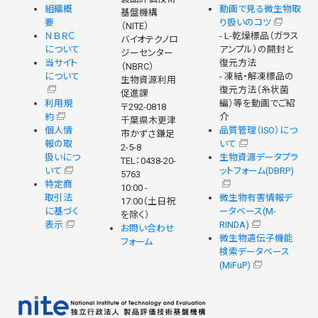
組織概
動画で見る微生物取
基盤機構
要
り扱いのコツ
（NITE）
ＮＢＲＣ
- L-乾燥標品（ガラス
バイオテクノロ
について
アンプル）の開封と
ジーセンター
当サイト
復元方法
（NBRC）
について
- 凍結・解凍標品の
生物資源利用
復元方法（糸状菌
促進課
利用規
編）等を動画でご紹
〒292-0818
約
介
千葉県木更津
個人情
品質管理（ISO）につ
市かずさ鎌足
報の取
いて
2-5-8
扱いにつ
生物資源データプラ
TEL：0438-20-
いて
ットフォーム(DBRP)
5763
特定商
10:00 -
取引法
微生物有害情報デ
17:00（土日祝
に基づく
ータベース(M-
を除く）
表示
RINDA)
お問い合わせ
微生物遺伝子機能
フォーム
検索データベース
(MiFuP)