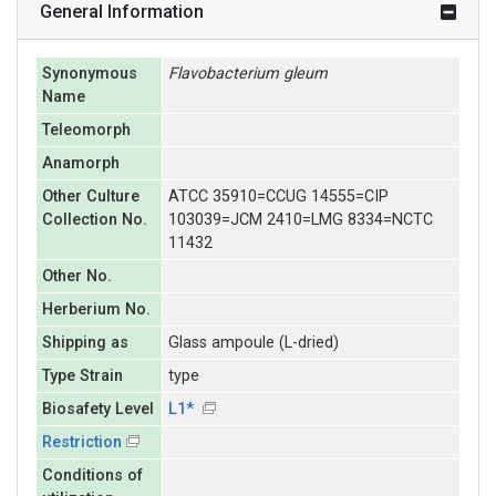
General Information
Synonymous
Flavobacterium
gleum
Name
Teleomorph
Anamorph
Other Culture
ATCC 35910=CCUG 14555=CIP
Collection No.
103039=JCM 2410=LMG 8334=NCTC
11432
Other No.
Herberium No.
Shipping as
Glass ampoule (L-dried)
Type Strain
type
Biosafety Level
L1*
Restriction
Conditions of