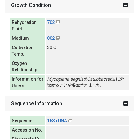
Growth Condition
Rehydration
702
Fluid
Medium
802
Cultivation
30 C
Temp.
Oxygen
Relationship
Information for
Mycoplana segnis
を
Caulobacter
属に分
Users
類することが提案されました。
Sequence Information
Sequences
16S rDNA
Accession No.