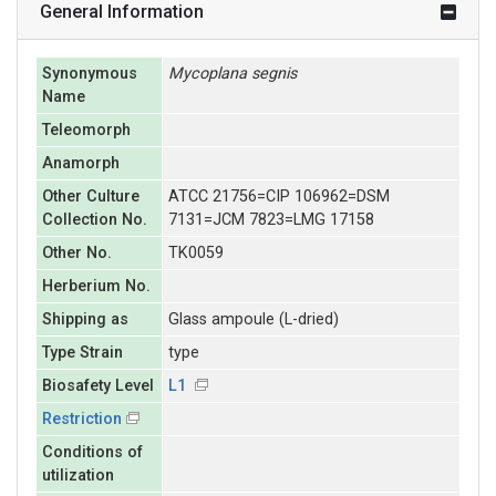
General Information
Synonymous
Mycoplana
segnis
Name
Teleomorph
Anamorph
Other Culture
ATCC 21756=CIP 106962=DSM
Collection No.
7131=JCM 7823=LMG 17158
Other No.
TK0059
Herberium No.
Shipping as
Glass ampoule (L-dried)
Type Strain
type
Biosafety Level
L1
Restriction
Conditions of
utilization