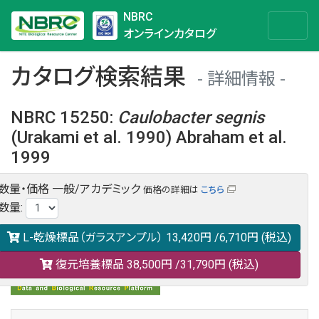
NBRC
オンラインカタログ
カタログ検索結果
詳細情報
NBRC 15250
:
Caulobacter
segnis
(Urakami et al. 1990) Abraham et al.
1999
数量・価格
一般/アカデミック
価格の詳細は
こちら
NBRC 15250の情報や関連データは以下のバナー(DBRP)か
数量
:
らご覧ください。
日本語での検索も可能です。
L-乾燥標品（ガラスアンプル）
13,420円
/6,710円
(税込)
復元培養標品
38,500円
/31,790円
(税込)