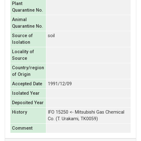
Plant
Quarantine No.
Animal
Quarantine No.
Source of
soil
Isolation
Locality of
Source
Country/region
of Origin
Accepted Date
1991/12/09
Isolated Year
Deposited Year
History
IFO 15250 <- Mitsubishi Gas Chemical
Co. (T. Urakami, TK0059)
Comment