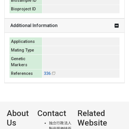
Biosample ID
Bioproject ID
Additional Information
Applications
Mating Type
Genetic
Markers
References
336
About
Contact
Related
Us
Website
独立行政法人
製品評価技術