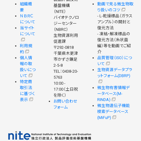
組織概
動画で見る微生物取
基盤機構
要
り扱いのコツ
（NITE）
ＮＢＲＣ
- L-乾燥標品（ガラス
バイオテクノロ
について
アンプル）の開封と
ジーセンター
当サイト
復元方法
（NBRC）
について
- 凍結・解凍標品の
生物資源利用
復元方法（糸状菌
促進課
利用規
編）等を動画でご紹
〒292-0818
約
介
千葉県木更津
個人情
品質管理（ISO）につ
市かずさ鎌足
報の取
いて
2-5-8
扱いにつ
生物資源データプラ
TEL：0438-20-
いて
ットフォーム(DBRP)
5763
特定商
10:00 -
取引法
微生物有害情報デ
17:00（土日祝
に基づく
ータベース(M-
を除く）
表示
RINDA)
お問い合わせ
微生物遺伝子機能
フォーム
検索データベース
(MiFuP)