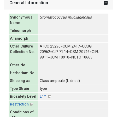
General Information
Synonymous
Stomatococcus
mucilaginosus
Name
Teleomorph
Anamorph
Other Culture
ATCC 25296=CCM 2417=CCUG
Collection No.
20962=CIP 71.14=DSM 20746=GIFU
9911=JCM 10910=NCTC 10663
Other No.
Herberium No.
Shipping as
Glass ampoule (L-dried)
Type Strain
type
Biosafety Level
L1*
Restriction
Conditions of