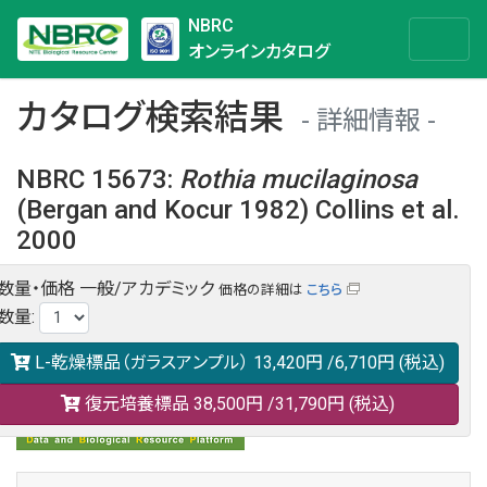
NBRC
オンラインカタログ
カタログ検索結果
詳細情報
NBRC 15673
:
Rothia
mucilaginosa
(Bergan and Kocur 1982) Collins et al.
2000
数量・価格
一般/アカデミック
価格の詳細は
こちら
NBRC 15673の情報や関連データは以下のバナー(DBRP)か
数量
:
らご覧ください。
日本語での検索も可能です。
L-乾燥標品（ガラスアンプル）
13,420円
/6,710円
(税込)
復元培養標品
38,500円
/31,790円
(税込)