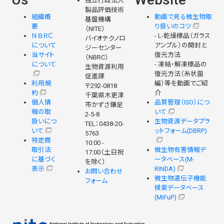
独立行政法人
製品評価技術
組織概
動画で見る微生物取
基盤機構
要
り扱いのコツ
（NITE）
ＮＢＲＣ
- L-乾燥標品（ガラス
バイオテクノロ
について
アンプル）の開封と
ジーセンター
当サイト
復元方法
（NBRC）
について
- 凍結・解凍標品の
生物資源利用
復元方法（糸状菌
促進課
利用規
編）等を動画でご紹
〒292-0818
約
介
千葉県木更津
個人情
品質管理（ISO）につ
市かずさ鎌足
報の取
いて
2-5-8
扱いにつ
生物資源データプラ
TEL：0438-20-
いて
ットフォーム(DBRP)
5763
特定商
10:00 -
取引法
微生物有害情報デ
17:00（土日祝
に基づく
ータベース(M-
を除く）
表示
RINDA)
お問い合わせ
微生物遺伝子機能
フォーム
検索データベース
(MiFuP)