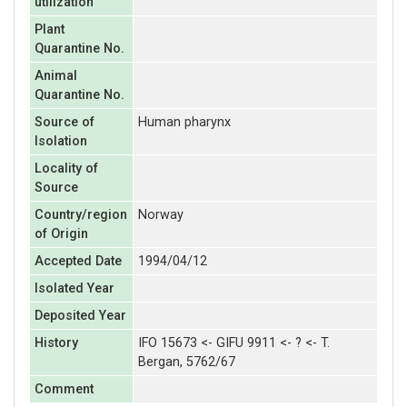
utilization
Plant
Quarantine No.
Animal
Quarantine No.
Source of
Human pharynx
Isolation
Locality of
Source
Country/region
Norway
of Origin
Accepted Date
1994/04/12
Isolated Year
Deposited Year
History
IFO 15673 <- GIFU 9911 <- ? <- T.
Bergan, 5762/67
Comment