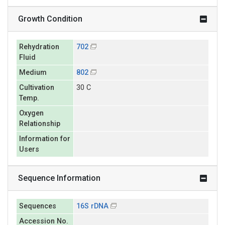
Growth Condition
Rehydration
702
Fluid
Medium
802
Cultivation
30 C
Temp.
Oxygen
Relationship
Information for
Users
Sequence Information
Sequences
16S rDNA
Accession No.