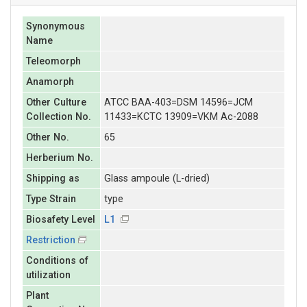
Synonymous
Name
Teleomorph
Anamorph
Other Culture
ATCC BAA-403=DSM 14596=JCM
Collection No.
11433=KCTC 13909=VKM Ac-2088
Other No.
65
Herberium No.
Shipping as
Glass ampoule (L-dried)
Type Strain
type
Biosafety Level
L1
Restriction
Conditions of
utilization
Plant