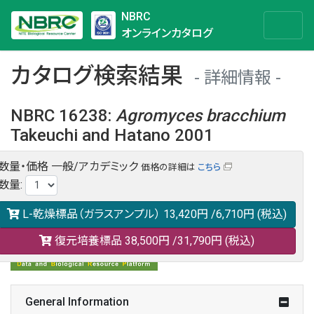
NBRC
オンラインカタログ
カタログ検索結果
詳細情報
NBRC 16238
:
Agromyces
bracchium
Takeuchi and Hatano 2001
数量・価格
一般/アカデミック
価格の詳細は
こちら
NBRC 16238の情報や関連データは以下のバナー(DBRP)か
数量
:
らご覧ください。
日本語での検索も可能です。
L-乾燥標品（ガラスアンプル）
13,420円
/6,710円
(税込)
復元培養標品
38,500円
/31,790円
(税込)
General Information